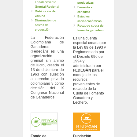
Fortalecimiento
productivas
Gremial Regional
Fomento al
Distribución de
consumo
vacuna
Estudios
Disminución de
socioeconómicos
costos de
Recaudo cuota del
producción
fomento ganadero
La Federación
Es una cuenta
Colombiana de
especial creada por
Ganaderos
la Ley 89 de 1993 y
(Fedegán) es una
Reglamentada por
organización
el Decreto 696 de
gremial sin ánimo
1994 y
de lucro, creada el
administrada por
13 de diciembre de
FEDEGÁN
para el
1963 con sujeción
manejo de los
al derecho privado
recursos
colombiano y como
provenientes de
decisión del IX
recaudo de la
Congreso Nacional
Cuota de Fomento
de Ganaderos.
Ganadero y
Lechero.
Fondo de
Fundación