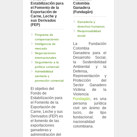
Estabilización para
Colombia
el Fomento de la
Ganadera
Exportación de
(Fundagán)
Carne, Leche y
sus Derivados
Ganadería y
(FEP)
derechos humanos
Responsabilidad
Programa de
social
compensaciones
La Fundación
Inteligencia de
Colombia
mercado
Ganadera para el
Negociaciones
Desarrollo Social,
internacionales
la Sostenibilidad
Seguimiento a la
Ambiental y la
política comercial
Defensa,
Admisibilidad
Representación y
sanitaria y
Protección del
promoción comercial
Sector Ganadero
El objetivo del
Víctima de la
Fondo de
Violencia
Estabilización para
Fundagán
, es una
el Fomento de la
persona jurídica
Exportación de
civil sin ánimo de
Carne, Leche y sus
lucro, de tipo
Derivados (FEP) es
fundacional, de
el fomento de las
nacionalidad
exportaciones
colombiana.
ganaderas y
administración del