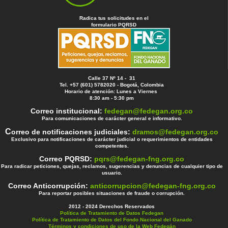
Radica tus solicitudes en el
formulario PQRSD
Calle 37 Nº 14 - 31
Tel. +57 (601) 5782020 - Bogotá, Colombia
Horario de atención: Lunes a Viernes
8:30 am - 5:30 pm
Correo institucional:
fedegan@fedegan.org.co
Para comunicaciones de carácter general e informativo.
C
orreo de notificaciones judiciales:
dramos@fedegan.org.co
Exclusivo para notificaciones de carácter judicial o requerimientos de entidades
competentes.
Correo PQRSD:
pqrs@fedegan-fng.org.co
Para radicar peticiones, quejas, reclamos, sugerencias y denuncias de cualquier tipo de
usuario.
Correo Anticorrupción:
anticorrupcion@fedegan-fng.org.co
Para reportar posibles situaciones de fraude o corrupción.
2012 - 2024 Derechos Reservados
Política de Tratamiento de Datos Fedegan
Política de Tratamiento de Datos del Fondo Nacional del Ganado
Términos y condiciones de uso de la Web Fedegán