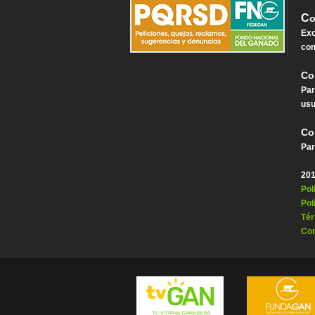
C
o
Exc
com
Co
Par
usu
Co
Par
201
Pol
Pol
Tér
Con