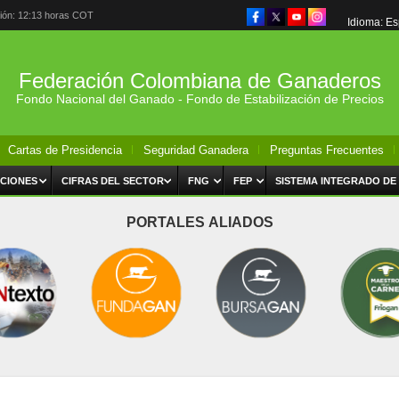
ción: 12:13 horas COT
Idioma: E
Federación Colombiana de Ganaderos
Fondo Nacional del Ganado - Fondo de Estabilización de Precios
Cartas de Presidencia
Seguridad Ganadera
Preguntas Frecuentes
CIONES
CIFRAS DEL SECTOR
FNG
FEP
SISTEMA INTEGRADO DE
PORTALES ALIADOS