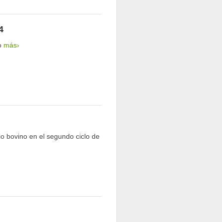
4
no
más›
io bovino en el segundo ciclo de