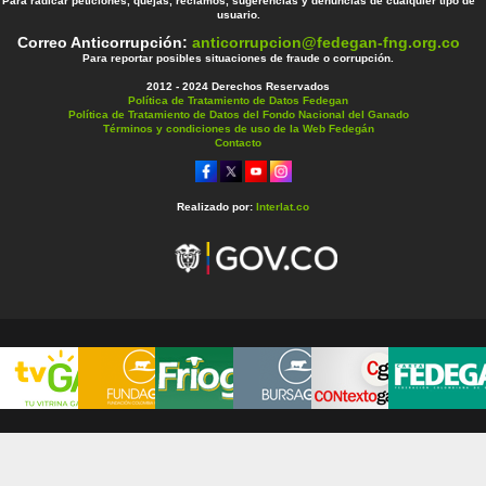
Para radicar peticiones, quejas, reclamos, sugerencias y denuncias de cualquier tipo de
usuario.
Correo Anticorrupción:
anticorrupcion@fedegan-fng.org.co
Para reportar posibles situaciones de fraude o corrupción.
2012 - 2024 Derechos Reservados
Política de Tratamiento de Datos Fedegan
Política de Tratamiento de Datos del Fondo Nacional del Ganado
Términos y condiciones de uso de la Web Fedegán
Contacto
Realizado por:
Interlat.co