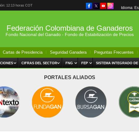
ción: 12:13 horas COT
Idioma: E
Federación Colombiana de Ganaderos
Fondo Nacional del Ganado - Fondo de Estabilización de Precios
Cartas de Presidencia
Seguridad Ganadera
Preguntas Frecuentes
CIONES
CIFRAS DEL SECTOR
FNG
FEP
SISTEMA INTEGRADO DE
PORTALES ALIADOS