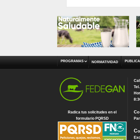
PROGRAMAS
PUBLICA
NORMATIVIDAD
Cal
Tel
Hor
8:3
Co
Radica tus solicitudes en el
formulario PQRSD
Par
C
o
Exc