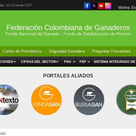
ción: 12:13 horas COT
Idioma: E
Federación Colombiana de Ganaderos
Fondo Nacional del Ganado - Fondo de Estabilización de Precios
Cartas de Presidencia
Seguridad Ganadera
Preguntas Frecuentes
CIONES
CIFRAS DEL SECTOR
FNG
FEP
SISTEMA INTEGRADO DE
PORTALES ALIADOS
ción