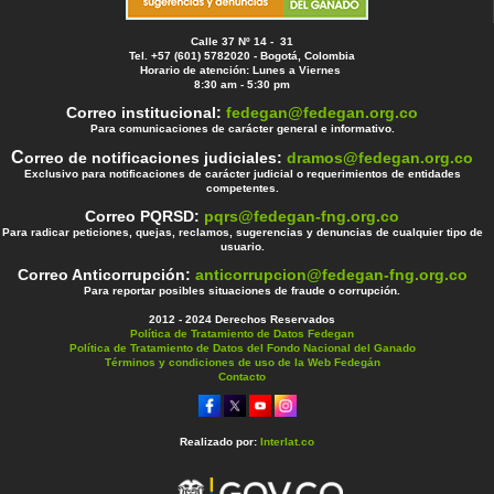
Calle 37 Nº 14 - 31
Tel. +57 (601) 5782020 - Bogotá, Colombia
Horario de atención: Lunes a Viernes
8:30 am - 5:30 pm
Correo institucional:
fedegan@fedegan.org.co
Para comunicaciones de carácter general e informativo.
C
orreo de notificaciones judiciales:
dramos@fedegan.org.co
Exclusivo para notificaciones de carácter judicial o requerimientos de entidades
competentes.
Correo PQRSD:
pqrs@fedegan-fng.org.co
Para radicar peticiones, quejas, reclamos, sugerencias y denuncias de cualquier tipo de
usuario.
Correo Anticorrupción:
anticorrupcion@fedegan-fng.org.co
Para reportar posibles situaciones de fraude o corrupción.
2012 - 2024 Derechos Reservados
Política de Tratamiento de Datos Fedegan
Política de Tratamiento de Datos del Fondo Nacional del Ganado
Términos y condiciones de uso de la Web Fedegán
Contacto
Realizado por:
Interlat.co