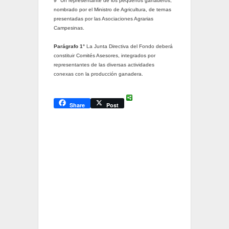
9° Un representante de los pequeños ganaderos,
nombrado por el Ministro de Agricultura, de ternas
presentadas por las Asociaciones Agrarias
Campesinas.
Parágrafo 1°
La Junta Directiva del Fondo deberá
constituir Comités Asesores, integrados por
representantes de las diversas actividades
conexas con la producción ganadera.
Share
Post