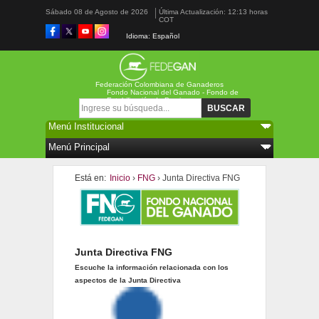
Sábado 08 de Agosto de 2026
Última Actualización: 12:13 horas
COT
Idioma: Español
Federación Colombiana de Ganaderos
Fondo Nacional del Ganado - Fondo de
Estabilización de Precios
Formulario de búsqueda
Buscar
Está en:
Inicio
›
FNG
› Junta Directiva FNG
Junta Directiva FNG
Escuche la información relacionada con los
aspectos de la Junta Directiva