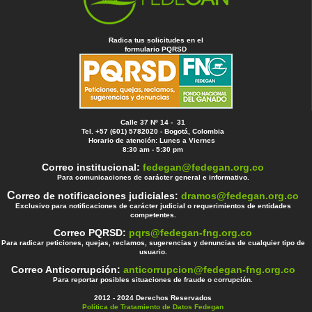
Radica tus solicitudes en el
formulario PQRSD
Calle 37 Nº 14 - 31
Tel. +57 (601) 5782020 - Bogotá, Colombia
Horario de atención: Lunes a Viernes
8:30 am - 5:30 pm
Correo institucional:
fedegan@fedegan.org.co
Para comunicaciones de carácter general e informativo.
C
orreo de notificaciones judiciales:
dramos@fedegan.org.co
Exclusivo para notificaciones de carácter judicial o requerimientos de entidades
competentes.
Correo PQRSD:
pqrs@fedegan-fng.org.co
Para radicar peticiones, quejas, reclamos, sugerencias y denuncias de cualquier tipo de
usuario.
Correo Anticorrupción:
anticorrupcion@fedegan-fng.org.co
Para reportar posibles situaciones de fraude o corrupción.
2012 - 2024 Derechos Reservados
Política de Tratamiento de Datos Fedegan