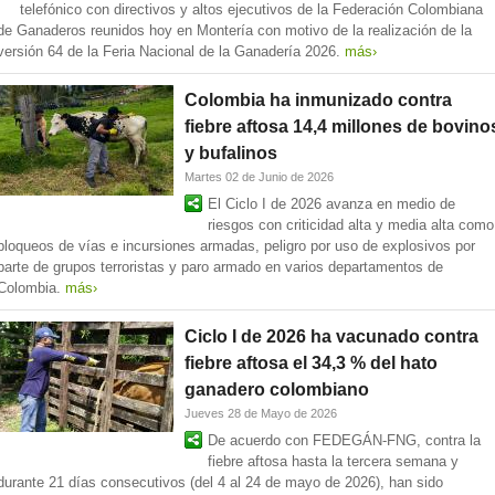
telefónico con directivos y altos ejecutivos de la Federación Colombiana
de Ganaderos reunidos hoy en Montería con motivo de la realización de la
versión 64 de la Feria Nacional de la Ganadería 2026.
más›
Colombia ha inmunizado contra
fiebre aftosa 14,4 millones de bovino
y bufalinos
Martes 02 de Junio de 2026
El Ciclo I de 2026 avanza en medio de
riesgos con criticidad alta y media alta como
bloqueos de vías e incursiones armadas, peligro por uso de explosivos por
parte de grupos terroristas y paro armado en varios departamentos de
Colombia.
más›
Ciclo I de 2026 ha vacunado contra
fiebre aftosa el 34,3 % del hato
ganadero colombiano
Jueves 28 de Mayo de 2026
De acuerdo con FEDEGÁN-FNG, contra la
fiebre aftosa hasta la tercera semana y
durante 21 días consecutivos (del 4 al 24 de mayo de 2026), han sido