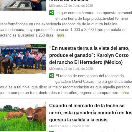
Miércoles 17 de Junio de 2026
Lo que comenzó como una apuesta personal
en una tierra de baja productividad terminó
transformándose en una experiencia reconocida de la cultura bufalina
santandereana, cuya producción pasó de 1.000 a 2.200 litros por búfala en
lactancias ajustadas a 250 días.
más›
“En nuestra tierra a la vista del amo,
produce el ganado”: Karolyn Corzo
del rancho El Herradero (México)
Miércoles 17 de Junio de 2026
El rancho de campeones del reconocido
ganadero David Corzo, mejora genética todo
los días a tal nivel que dice: la mejor recomendación es que aquella persona
que te compre un toro, dentro dos o tres años, regrese a comprar otro.
más›
Cuando el mercado de la leche se
cerró, esta ganadería encontró en lo
quesos la salida a la crisis
Martes 16 de Junio de 2026