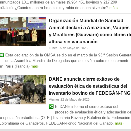
inmunizados 10,1 millones de animales (9.964.451 bovinos y 217.209
búfalos). ¿Cuántos contra brucelosis y rabia de origen silvestre?
más›
Organización Mundial de Sanidad
Animal declaró a Amazonas, Vaupés
y Miraflores (Guaviare) como libres d
aftosa sin vacunación
Lunes 25 de Mayo de 2026
Esta declaración de la OMSA se dio en el marco de la 93.ª Sesión Genera
de la Asamblea Mundial de Delegados que se llevó a cabo recientemente
en París (Francia)
más›
DANE anuncia cierre exitoso de
evaluación ética de estadísticas del
inventario bovino de FEDEGÁN-FNG
Viernes 22 de Mayo de 2026
El DANE informó el cierre exitoso del
proceso de evaluación ética y adecuación d
la operación estadística (O. E.) Inventario Bovino y Bufalino de la Federación
Colombiana de Ganaderos, FEDEGÁN-Fondo Nacional del Ganado.
más›
Páginas