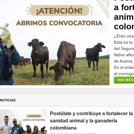
a for
anim
colo
¿Eres una
Esta es tu
del Segund
fiebre aft
de Arama,
En el enla
el cronogr
participar.
VER MÁS
NOTICIAS
Postúlate y contribuye a fortalecer la
sanidad animal y la ganadería
colombiana