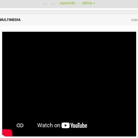
…
…
siguiente ›
última »
MULTIMEDIA
más