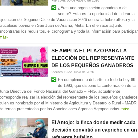
Miércoles 05 de Agosto de 2026
¿Eres una organización ganadera o del
sector? Esta es tu oportunidad de liderar la
ejecución del Segundo Ciclo de Vacunación 2026 contra la fiebre aftosa y la
brucelosis bovina en San Juan de Arama, Meta. En el enlace adjunto
encontrarás los requisitos, el cronograma y toda la información para participar
más›
SE AMPLIA EL PLAZO PARA LA
ELECCIÓN DEL REPRESENTANTE
DE LOS PEQUEÑOS GANADEROS
Viernes 19 de Junio de 2026
En cumplimiento del artículo 5 de la Ley 89
de 1993, que dispone la conformación de la
Junta Directiva del Fondo Nacional del Ganado – FNG, actualmente
corresponde realizar la elección del representante de los pequeños ganaderos
quien es nombrado por el Ministerio de Agricultura y Desarrollo Rural - MADR
de ternas presentadas por las Asociaciones Agrarias Agropecuarias
más›
El Antojo: la finca donde medir cada
decisión convirtió un capricho en un
referente bufalino