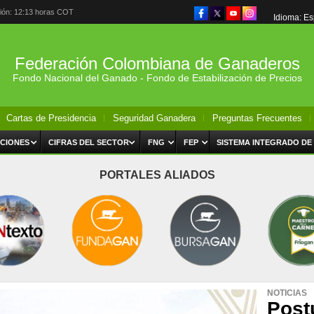
ción: 12:13 horas COT
Idioma: E
Federación Colombiana de Ganaderos
Fondo Nacional del Ganado - Fondo de Estabilización de Precios
Cartas de Presidencia
Seguridad Ganadera
Preguntas Frecuentes
CIONES
CIFRAS DEL SECTOR
FNG
FEP
SISTEMA INTEGRADO DE
PORTALES ALIADOS
NOTICIAS
Post