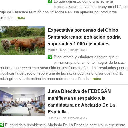
Lo que comenzó como una lechería
especializada con vacas Jersey en el trópic
bajo de Casanare terminó convirtiéndose en una apuesta por productos
premium.
más›
Expectativa por censo del Chino
Santandereano: población podría
superar los 1.000 ejemplares
Martes 16 de Junio de 2026
Productores y criadores esperan que el
primer empadronamiento integral de la raza
confirme un crecimiento sostenido de los últimos años. Los resultados podría
modificar la percepción sobre una de las razas bovinas criollas que la ONU
catalogó en vía de extinción hace más de dos décadas.
más›
Junta Directiva de FEDEGÁN
manifiesta su respaldo a la
candidatura de Abelardo De La
Espriella
Jueves 11 de Junio de 2026
El candidato presidencial Abelardo De La Espriella sostuvo un encuentro