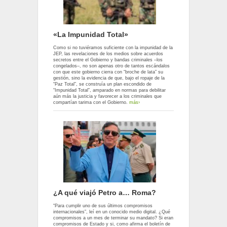
«La Impunidad Total»
Como si no tuviéramos suficiente con la impunidad de la
JEP, las revelaciones de los medios sobre acuerdos
secretos entre el Gobierno y bandas criminales –los
congelados–, no son apenas otro de tantos escándalos
con que este gobierno cierra con “broche de lata” su
gestión, sino la evidencia de que, bajo el ropaje de la
“Paz Total”, se construía un plan escondido de
“Impunidad Total”, amparado en normas para debilitar
aún más la justicia y favorecer a los criminales que
compartían tarima con el Gobierno.
más›
¿A qué viajó Petro a… Roma?
“Para cumplir uno de sus últimos compromisos
internacionales”, leí en un conocido medio digital. ¿Qué
compromisos a un mes de terminar su mandato? Si eran
compromisos de Estado y si, como afirma el boletín de