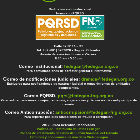
Radica tus solicitudes en el
formulario PQRSD
Calle 37 Nº 14 - 31
Tel. +57 (601) 5782020 - Bogotá, Colombia
Horario de atención: Lunes a Viernes
8:30 am - 5:30 pm
Correo institucional:
fedegan@fedegan.org.co
Para comunicaciones de carácter general e informativo.
C
orreo de notificaciones judiciales:
dramos@fedegan.org.co
Exclusivo para notificaciones de carácter judicial o requerimientos de entidades
competentes.
Correo PQRSD:
pqrs@fedegan-fng.org.co
Para radicar peticiones, quejas, reclamos, sugerencias y denuncias de cualquier tipo de
usuario.
Correo Anticorrupción:
anticorrupcion@fedegan-fng.org.co
Para reportar posibles situaciones de fraude o corrupción.
2012 - 2024 Derechos Reservados
Política de Tratamiento de Datos Fedegan
Política de Tratamiento de Datos del Fondo Nacional del Ganado
Términos y condiciones de uso de la Web Fedegán