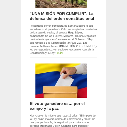
“UNA MISIÓN POR CUMPLIR”: La
defensa del orden constitucional
Preguntado por un periodista de Semana sobre lo que
sucedería si el presidente Petro no acepta los resultados
de la segunda vuelta, el general Hugo López,
comandante de las Fuerzas Militares, dio una respuesta
contundente que causó escozor en el Gobierno: “Hay
que remitirse a la Constitución, artículo 217. Las
Fuerzas Militares tienen UNA MISIÓN POR CUMPLIR y
les corresponde (…) en cualquier escenario, cumplir la
Constitución y la Ley”.
más›
El voto ganadero es… por el
campo y la paz
Hoy creo en lo mismo que hace 12 años: “El imperio de
la Ley como máxima norma de convivencia y “llave” de
una paz perdurable; la seguridad para todos como
derecho inalienable y bien fundante para cualquier