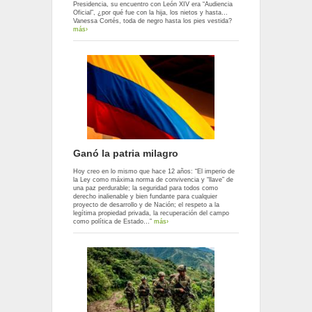
Presidencia, su encuentro con León XIV era “Audiencia
Oficial”, ¿por qué fue con la hija, los nietos y hasta…
Vanessa Cortés, toda de negro hasta los pies vestida?
más›
Ganó la patria milagro
Hoy creo en lo mismo que hace 12 años: “El imperio de
la Ley como máxima norma de convivencia y “llave” de
una paz perdurable; la seguridad para todos como
derecho inalienable y bien fundante para cualquier
proyecto de desarrollo y de Nación; el respeto a la
legítima propiedad privada, la recuperación del campo
como política de Estado…”
más›