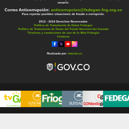
usuario.
Correo Anticorrupción:
anticorrupcion@fedegan-fng.org.co
Para reportar posibles situaciones de fraude o corrupción.
2012 - 2024 Derechos Reservados
Política de Tratamiento de Datos Fedegan
Política de Tratamiento de Datos del Fondo Nacional del Ganado
Términos y condiciones de uso de la Web Fedegán
Contacto
Realizado por:
Interlat.co