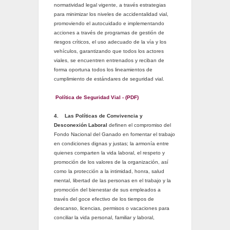
normatividad legal vigente, a través estrategias
para minimizar los niveles de accidentalidad vial,
promoviendo el autocuidado e implementando
acciones a través de programas de gestión de
riesgos críticos, el uso adecuado de la vía y los
vehículos, garantizando que todos los actores
viales, se encuentren entrenados y reciban de
forma oportuna todos los lineamientos de
cumplimiento de estándares de seguridad vial.
Política de Seguridad Vial - (PDF)
4.
Las Políticas de Convivencia y
Desconexión Laboral
definen el compromiso del
Fondo Nacional del Ganado en fomentar el trabajo
en condiciones dignas y justas; la armonía entre
quienes comparten la vida laboral, el respeto y
promoción de los valores de la organización, así
como la protección a la intimidad, honra, salud
mental, libertad de las personas en el trabajo y la
promoción del bienestar de sus empleados a
través del goce efectivo de los tiempos de
descanso, licencias, permisos o vacaciones para
conciliar la vida personal, familiar y laboral,