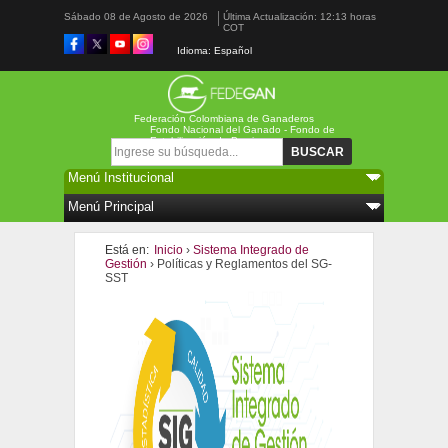
Sábado 08 de Agosto de 2026
Última Actualización: 12:13 horas
COT
Idioma: Español
Federación Colombiana de Ganaderos
Fondo Nacional del Ganado - Fondo de
Estabilización de Precios
Formulario de búsqueda
Buscar
Está en:
Inicio
›
Sistema Integrado de
Gestión
› Políticas y Reglamentos del SG-
SST