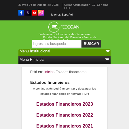
Jueves 06 de Agosto de 2026
Última Actualización: 12:13 horas
COT
Idioma: Español
Federación Colombiana de Ganaderos
Fondo Nacional del Ganado - Fondo de
Estabilización de Precios
Formulario de búsqueda
Buscar
Está en:
Inicio
› Estados financieros
Estados financieros
A continuación podrá encontrar y descargar los
estados financieros en formato PDF:
Estados Financieros 2023
Estados Financieros 2022
Estados Financieros 2021