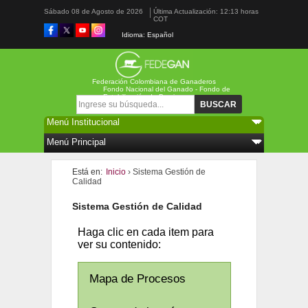
Sábado 08 de Agosto de 2026
Última Actualización: 12:13 horas
COT
Idioma: Español
Federación Colombiana de Ganaderos
Fondo Nacional del Ganado - Fondo de
Estabilización de Precios
Formulario de búsqueda
Buscar
Está en:
Inicio
› Sistema Gestión de
Calidad
Sistema Gestión de Calidad