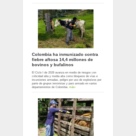
Colombia ha inmunizado contra
fiebre aftosa 14,4 millones de
bovinos y bufalinos
El Ciclo I de 2026 avanza en medio de riesgos con
criticidad alta y media alta como bloqueos de vías e
incursiones armadas, peligro por uso de explosivos por
parte de grupos terroristas y paro armado en varios
departamentos de Colombia.
más›