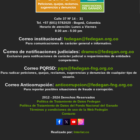
Calle 37 Nº 14 - 31
Tel. +57 (601) 5782020 - Bogotá, Colombia
Horario de atención: Lunes a Viernes
8:30 am - 5:30 pm
Correo institucional:
fedegan@fedegan.org.co
Para comunicaciones de carácter general e informativo.
C
orreo de notificaciones judiciales:
dramos@fedegan.org.co
Exclusivo para notificaciones de carácter judicial o requerimientos de entidades
competentes.
Correo PQRSD:
pqrs@fedegan-fng.org.co
Para radicar peticiones, quejas, reclamos, sugerencias y denuncias de cualquier tipo de
usuario.
Correo Anticorrupción:
anticorrupcion@fedegan-fng.org.co
Para reportar posibles situaciones de fraude o corrupción.
2012 - 2024 Derechos Reservados
Política de Tratamiento de Datos Fedegan
Política de Tratamiento de Datos del Fondo Nacional del Ganado
Términos y condiciones de uso de la Web Fedegán
Contacto
Realizado por:
Interlat.co