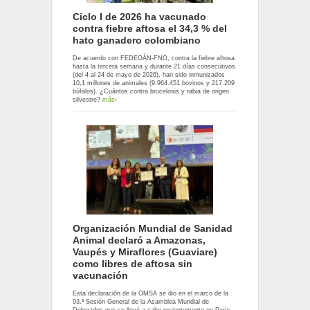
Ciclo I de 2026 ha vacunado
contra fiebre aftosa el 34,3 % del
hato ganadero colombiano
De acuerdo con FEDEGÁN-FNG, contra la fiebre aftosa
hasta la tercera semana y durante 21 días consecutivos
(del 4 al 24 de mayo de 2026), han sido inmunizados
10,1 millones de animales (9.964.451 bovinos y 217.209
búfalos). ¿Cuántos contra brucelosis y rabia de origen
silvestre?
más›
Organización Mundial de Sanidad
Animal declaró a Amazonas,
Vaupés y Miraflores (Guaviare)
como libres de aftosa sin
vacunación
Esta declaración de la OMSA se dio en el marco de la
93.ª Sesión General de la Asamblea Mundial de
Delegados que se llevó a cabo recientemente en París