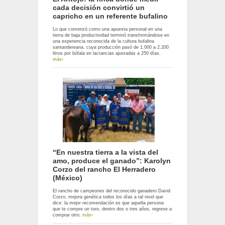
cada decisión convirtió un
capricho en un referente bufalino
Lo que comenzó como una apuesta personal en una
tierra de baja productividad terminó transformándose en
una experiencia reconocida de la cultura bufalina
santandereana, cuya producción pasó de 1.000 a 2.200
litros por búfala en lactancias ajustadas a 250 días.
más›
“En nuestra tierra a la vista del
amo, produce el ganado”: Karolyn
Corzo del rancho El Herradero
(México)
El rancho de campeones del reconocido ganadero David
Corzo, mejora genética todos los días a tal nivel que
dice: la mejor recomendación es que aquella persona
que te compre un toro, dentro dos o tres años, regrese a
comprar otro.
más›