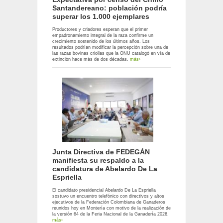
Santandereano: población podría
superar los 1.000 ejemplares
Productores y criadores esperan que el primer
empadronamiento integral de la raza confirme un
crecimiento sostenido de los últimos años. Los
resultados podrían modificar la percepción sobre una de
las razas bovinas criollas que la ONU catalogó en vía de
extinción hace más de dos décadas.
más›
Junta Directiva de FEDEGÁN
manifiesta su respaldo a la
candidatura de Abelardo De La
Espriella
El candidato presidencial Abelardo De La Espriella
sostuvo un encuentro telefónico con directivos y altos
ejecutivos de la Federación Colombiana de Ganaderos
reunidos hoy en Montería con motivo de la realización de
la versión 64 de la Feria Nacional de la Ganadería 2026.
más›