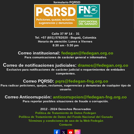
formulario PQRSD
Calle 37 Nº 14 - 31
Tel. +57 (601) 5782020 - Bogotá, Colombia
Horario de atención: Lunes a Viernes
8:30 am - 5:30 pm
Correo institucional:
fedegan@fedegan.org.co
Para comunicaciones de carácter general e informativo.
C
orreo de notificaciones judiciales:
dramos@fedegan.org.co
Exclusivo para notificaciones de carácter judicial o requerimientos de entidades
competentes.
Correo PQRSD:
pqrs@fedegan-fng.org.co
Para radicar peticiones, quejas, reclamos, sugerencias y denuncias de cualquier tipo de
usuario.
Correo Anticorrupción:
anticorrupcion@fedegan-fng.org.co
Para reportar posibles situaciones de fraude o corrupción.
2012 - 2024 Derechos Reservados
Política de Tratamiento de Datos Fedegan
Política de Tratamiento de Datos del Fondo Nacional del Ganado
Términos y condiciones de uso de la Web Fedegán
Contacto