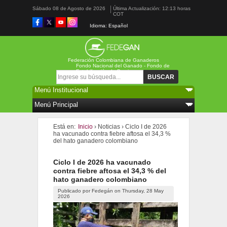
Sábado 08 de Agosto de 2026
Última Actualización: 12:13 horas
COT
Idioma: Español
Federación Colombiana de Ganaderos
Fondo Nacional del Ganado - Fondo de
Estabilización de Precios
Formulario de búsqueda
Buscar
Está en:
Inicio
›
Noticias
›
Ciclo I de 2026
ha vacunado contra fiebre aftosa el 34,3 %
del hato ganadero colombiano
Ciclo I de 2026 ha vacunado
contra fiebre aftosa el 34,3 % del
hato ganadero colombiano
Publicado por
Fedegán
on
Thursday, 28 May
2026