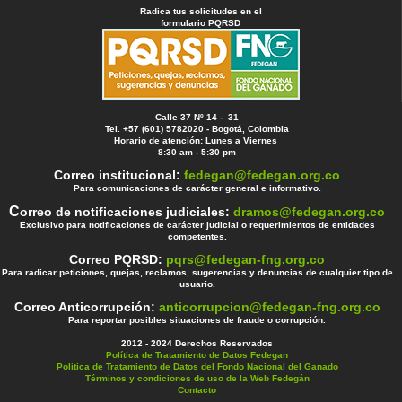
Radica tus solicitudes en el
formulario PQRSD
Calle 37 Nº 14 - 31
Tel. +57 (601) 5782020 - Bogotá, Colombia
Horario de atención: Lunes a Viernes
8:30 am - 5:30 pm
Correo institucional:
fedegan@fedegan.org.co
Para comunicaciones de carácter general e informativo.
C
orreo de notificaciones judiciales:
dramos@fedegan.org.co
Exclusivo para notificaciones de carácter judicial o requerimientos de entidades
competentes.
Correo PQRSD:
pqrs@fedegan-fng.org.co
Para radicar peticiones, quejas, reclamos, sugerencias y denuncias de cualquier tipo de
usuario.
Correo Anticorrupción:
anticorrupcion@fedegan-fng.org.co
Para reportar posibles situaciones de fraude o corrupción.
2012 - 2024 Derechos Reservados
Política de Tratamiento de Datos Fedegan
Política de Tratamiento de Datos del Fondo Nacional del Ganado
Términos y condiciones de uso de la Web Fedegán
Contacto