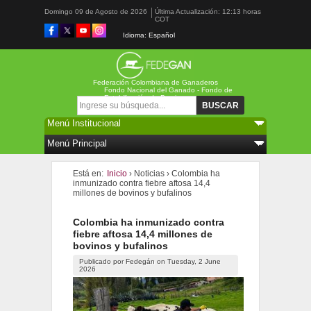
Domingo 09 de Agosto de 2026
Última Actualización: 12:13 horas
COT
Idioma: Español
Federación Colombiana de Ganaderos
Fondo Nacional del Ganado - Fondo de
Estabilización de Precios
Formulario de búsqueda
Buscar
Está en:
Inicio
›
Noticias
›
Colombia ha
inmunizado contra fiebre aftosa 14,4
millones de bovinos y bufalinos
Colombia ha inmunizado contra
fiebre aftosa 14,4 millones de
bovinos y bufalinos
Publicado por
Fedegán
on
Tuesday, 2 June
2026