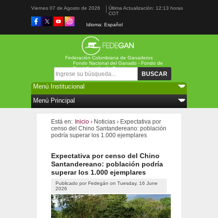
Viernes 07 de Agosto de 2026
Última Actualización: 12:13 horas
COT
Idioma: Español
Federación Colombiana de Ganaderos
Fondo Nacional del Ganado - Fondo de
Estabilización de Precios
Formulario de búsqueda
Buscar
Está en:
Inicio
›
Noticias
›
Expectativa por
censo del Chino Santandereano: población
podría superar los 1.000 ejemplares
Expectativa por censo del Chino
Santandereano: población podría
superar los 1.000 ejemplares
Publicado por
Fedegán
on
Tuesday, 16 June
2026