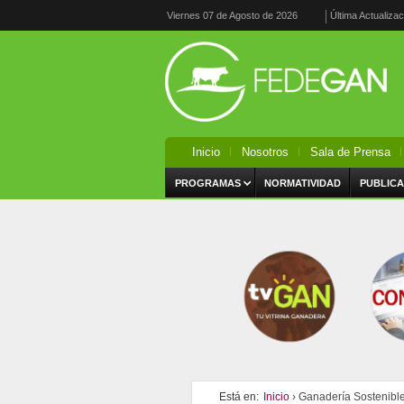
Viernes 07 de Agosto de 2026
Última Actualiza
Inicio
Nosotros
Sala de Prensa
PROGRAMAS
NORMATIVIDAD
PUBLICA
Está en:
Inicio
› Ganadería Sostenible