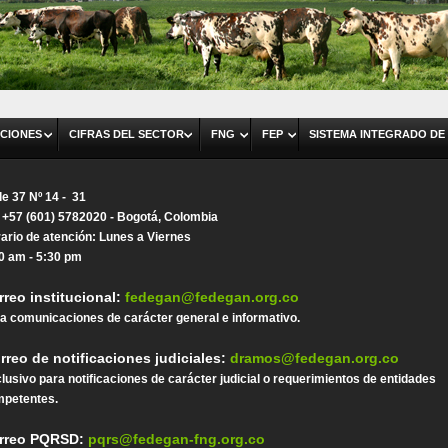
CIONES
CIFRAS DEL SECTOR
FNG
FEP
SISTEMA INTEGRADO DE
le 37 Nº 14 - 31
. +57 (601) 5782020 - Bogotá, Colombia
ario de atención: Lunes a Viernes
0 am - 5:30 pm
rreo institucional:
fedegan@fedegan.org.co
a comunicaciones de carácter general e informativo.
rreo de notificaciones judiciales:
dramos@fedegan.org.co
lusivo para notificaciones de carácter judicial o requerimientos de entidades
petentes.
rreo PQRSD:
pqrs@fedegan-fng.org.co