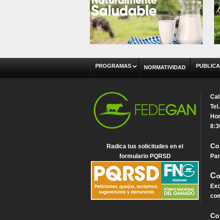
PROGRAMAS
PUBLICA
NORMATIVIDAD
Cal
Tel
Hor
8:3
Co
Radica tus solicitudes en el
formulario PQRSD
Par
C
o
Exc
com
Co