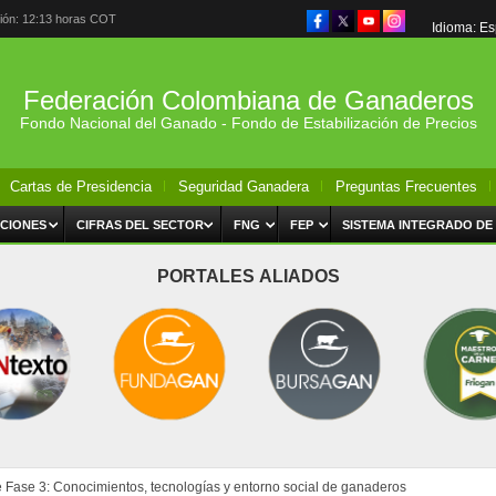
ción: 12:13 horas COT
Idioma: E
Federación Colombiana de Ganaderos
Fondo Nacional del Ganado - Fondo de Estabilización de Precios
Cartas de Presidencia
Seguridad Ganadera
Preguntas Frecuentes
CIONES
CIFRAS DEL SECTOR
FNG
FEP
SISTEMA INTEGRADO DE
PORTALES ALIADOS
 Fase 3: Conocimientos, tecnologías y entorno social de ganaderos