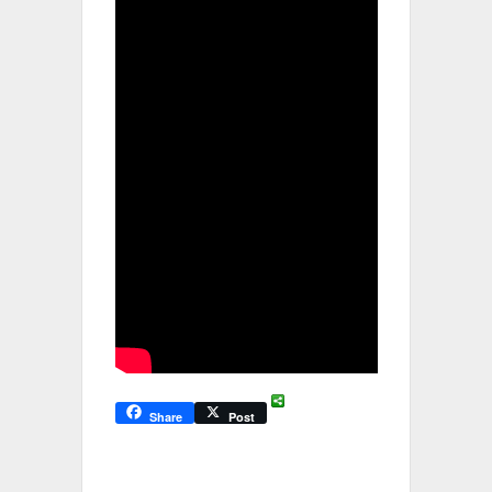
Share
Post