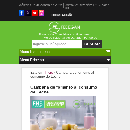
Miércoles 05 de Agosto de 2026
Última Actualización: 12:13 horas
COT
Idioma: Español
Federación Colombiana de Ganaderos
Fondo Nacional del Ganado - Fondo de
Estabilización de Precios
Formulario de búsqueda
Buscar
Está en:
Inicio
› Campaña de fomento al
consumo de Leche
Campaña de fomento al consumo
de Leche