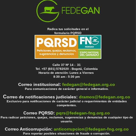
Radica tus solicitudes en el
formulario PQRSD
Calle 37 Nº 14 - 31
Tel. +57 (601) 5782020 - Bogotá, Colombia
Horario de atención: Lunes a Viernes
8:30 am - 5:30 pm
Correo institucional:
fedegan@fedegan.org.co
Para comunicaciones de carácter general e informativo.
C
orreo de notificaciones judiciales:
dramos@fedegan.org.co
Exclusivo para notificaciones de carácter judicial o requerimientos de entidades
competentes.
Correo PQRSD:
pqrs@fedegan-fng.org.co
Para radicar peticiones, quejas, reclamos, sugerencias y denuncias de cualquier tipo de
usuario.
Correo Anticorrupción:
anticorrupcion@fedegan-fng.org.co
Para reportar posibles situaciones de fraude o corrupción.