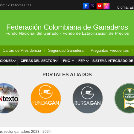
ción: 12:13 horas COT
Idioma: E
Federación Colombiana de Ganaderos
Fondo Nacional del Ganado - Fondo de Estabilización de Precios
Cartas de Presidencia
Seguridad Ganadera
Preguntas Frecuentes
CIONES
CIFRAS DEL SECTOR
FNG
FEP
SISTEMA INTEGRADO DE
PORTALES ALIADOS
as sector ganadero 2023 - 2024