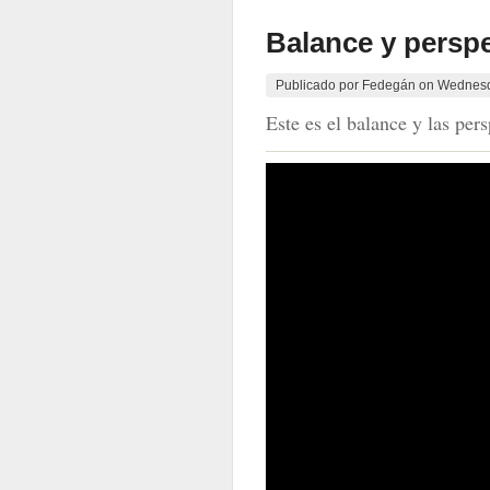
Balance y perspe
Publicado por
Fedegán
on
Wednesd
Este es el balance y las pe