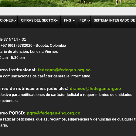
CIONES
CIFRAS DEL SECTOR
FNG
FEP
SISTEMA INTEGRADO DE
le 37 Nº 14 - 31
. +57 (601) 5782020 - Bogotá, Colombia
ario de atención: Lunes a Viernes
0 am - 5:30 pm
rreo institucional:
fedegan@fedegan.org.co
a comunicaciones de carácter general e informativo.
rreo de notificaciones judiciales:
dramos@fedegan.org.co
lusivo para notificaciones de carácter judicial o requerimientos de entidades
petentes.
rreo PQRSD:
pqrs@fedegan-fng.org.co
a radicar peticiones, quejas, reclamos, sugerencias y denuncias de cualquier t
ario.