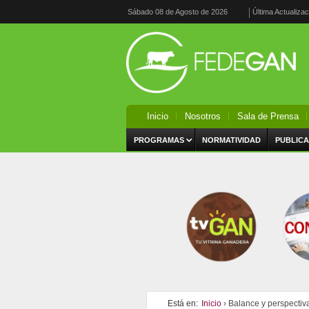
Sábado 08 de Agosto de 2026
Última Actualiza
Inicio
Nosotros
Sala de Prensa
PROGRAMAS
NORMATIVIDAD
PUBLICA
Está en:
Inicio
› Balance y perspectiv