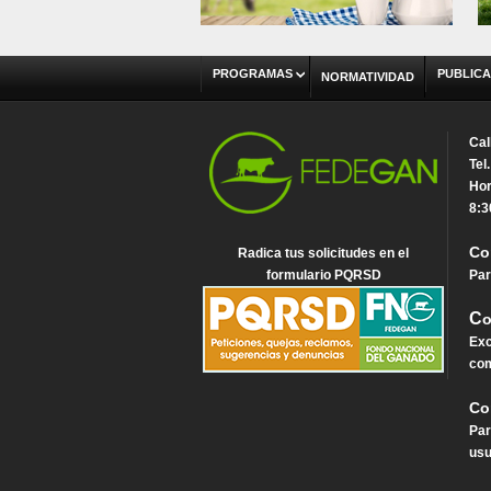
PROGRAMAS
PUBLICA
NORMATIVIDAD
Cal
Tel
Hor
8:3
Co
Radica tus solicitudes en el
formulario PQRSD
Par
C
o
Exc
com
Co
Par
usu