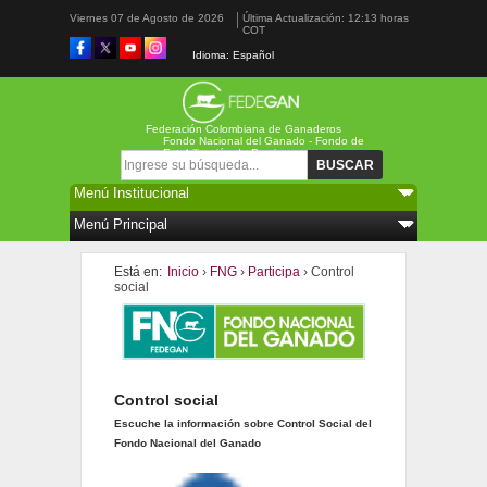
Viernes 07 de Agosto de 2026
Última Actualización: 12:13 horas
COT
Idioma: Español
Federación Colombiana de Ganaderos
Fondo Nacional del Ganado - Fondo de
Estabilización de Precios
Formulario de búsqueda
Buscar
Está en:
Inicio
›
FNG
›
Participa
› Control
social
Control social
Escuche la información sobre Control Social del
Fondo Nacional del Ganado