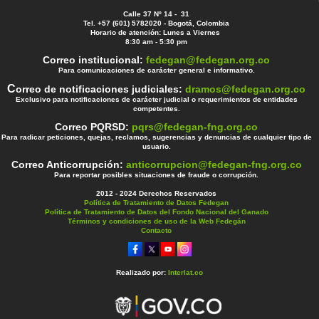
Calle 37 Nº 14 - 31
Tel. +57 (601) 5782020 - Bogotá, Colombia
Horario de atención: Lunes a Viernes
8:30 am - 5:30 pm
Correo institucional:
fedegan@fedegan.org.co
Para comunicaciones de carácter general e informativo.
C
orreo de notificaciones judiciales:
dramos@fedegan.org.co
Exclusivo para notificaciones de carácter judicial o requerimientos de entidades
competentes.
Correo PQRSD:
pqrs@fedegan-fng.org.co
Para radicar peticiones, quejas, reclamos, sugerencias y denuncias de cualquier tipo de
usuario.
Correo Anticorrupción:
anticorrupcion@fedegan-fng.org.co
Para reportar posibles situaciones de fraude o corrupción.
2012 - 2024 Derechos Reservados
Política de Tratamiento de Datos Fedegan
Política de Tratamiento de Datos del Fondo Nacional del Ganado
Términos y condiciones de uso de la Web Fedegán
Contacto
Realizado por:
Interlat.co