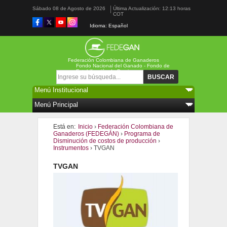
Sábado 08 de Agosto de 2026
Última Actualización: 12:13 horas
COT
Idioma: Español
Federación Colombiana de Ganaderos
Fondo Nacional del Ganado - Fondo de
Estabilización de Precios
Formulario de búsqueda
Buscar
Está en:
Inicio
›
Federación Colombiana de
Ganaderos (FEDEGÁN)
›
Programa de
Disminución de costos de producción
›
Instrumentos
› TVGAN
TVGAN