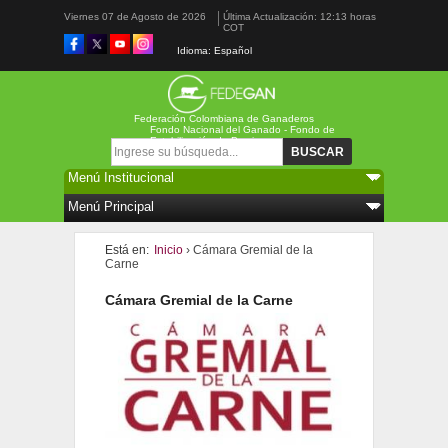
Viernes 07 de Agosto de 2026
Última Actualización: 12:13 horas
COT
Idioma: Español
Federación Colombiana de Ganaderos
Fondo Nacional del Ganado - Fondo de
Estabilización de Precios
Formulario de búsqueda
Buscar
Está en:
Inicio
› Cámara Gremial de la
Carne
Cámara Gremial de la Carne