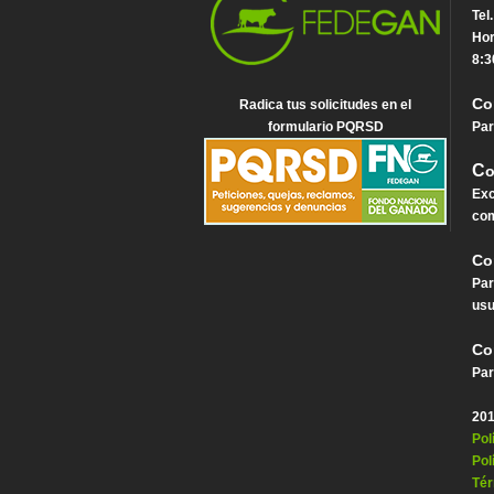
Tel
Hor
8:3
Co
Radica tus solicitudes en el
formulario PQRSD
Par
C
o
Exc
com
Co
Par
usu
Co
Par
201
Pol
Pol
Tér