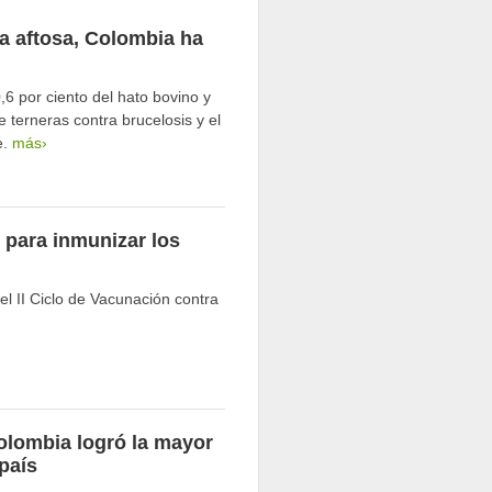
ra aftosa, Colombia ha
6 por ciento del hato bovino y
e terneras contra brucelosis y el
e.
más›
 para inmunizar los
el II Ciclo de Vacunación contra
olombia logró la mayor
 país