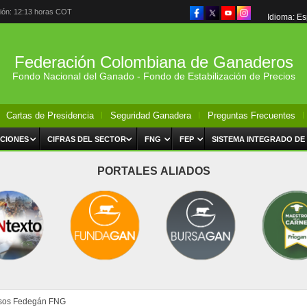
ción: 12:13 horas COT
Idioma: E
Federación Colombiana de Ganaderos
Fondo Nacional del Ganado - Fondo de Estabilización de Precios
Cartas de Presidencia
Seguridad Ganadera
Preguntas Frecuentes
CIONES
CIFRAS DEL SECTOR
FNG
FEP
SISTEMA INTEGRADO DE
PORTALES ALIADOS
sos Fedegán FNG