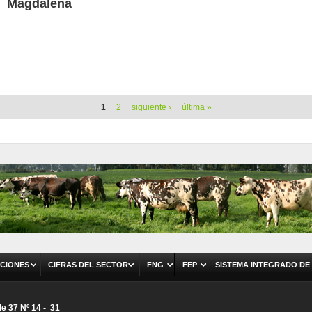
Magdalena
1
2
siguiente ›
última »
CIONES
CIFRAS DEL SECTOR
FNG
FEP
SISTEMA INTEGRADO DE
le 37 Nº 14 - 31