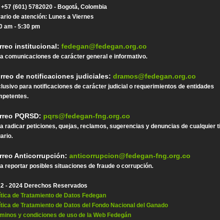
. +57 (601) 5782020 - Bogotá, Colombia
ario de atención: Lunes a Viernes
0 am - 5:30 pm
rreo institucional:
fedegan@fedegan.org.co
a comunicaciones de carácter general e informativo.
rreo de notificaciones judiciales:
dramos@fedegan.org.co
lusivo para notificaciones de carácter judicial o requerimientos de entidades
petentes.
rreo PQRSD:
pqrs@fedegan-fng.org.co
a radicar peticiones, quejas, reclamos, sugerencias y denuncias de cualquier t
ario.
rreo Anticorrupción:
anticorrupcion@fedegan-fng.org.co
a reportar posibles situaciones de fraude o corrupción.
2 - 2024 Derechos Reservados
ítica de Tratamiento de Datos Fedegan
ítica de Tratamiento de Datos del Fondo Nacional del Ganado
minos y condiciones de uso de la Web Fedegán