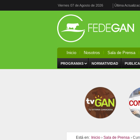
Viernes 07 de Agosto de 2026
Última Actualiza
Inicio
Nosotros
Sala de Prensa
PROGRAMAS
NORMATIVIDAD
PUBLICA
Está en:
Inicio
›
Sala de Prensa
› Cur