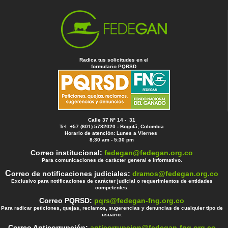
Radica tus solicitudes en el
formulario PQRSD
Calle 37 Nº 14 - 31
Tel. +57 (601) 5782020 - Bogotá, Colombia
Horario de atención: Lunes a Viernes
8:30 am - 5:30 pm
Correo institucional:
fedegan@fedegan.org.co
Para comunicaciones de carácter general e informativo.
C
orreo de notificaciones judiciales:
dramos@fedegan.org.co
Exclusivo para notificaciones de carácter judicial o requerimientos de entidades
competentes.
Correo PQRSD:
pqrs@fedegan-fng.org.co
Para radicar peticiones, quejas, reclamos, sugerencias y denuncias de cualquier tipo de
usuario.
Correo Anticorrupción:
anticorrupcion@fedegan-fng.org.co