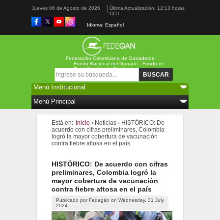
Jueves 06 de Agosto de 2026
Última Actualización: 12:13 horas
COT
Idioma: Español
Federación Colombiana de Ganaderos
Fondo Nacional del Ganado - Fondo de
Estabilización de Precios
Formulario de búsqueda
Buscar
Está en:
Inicio
›
Noticias
›
HISTÓRICO: De
acuerdo con cifras preliminares, Colombia
logró la mayor cobertura de vacunación
contra fiebre aftosa en el país
HISTÓRICO: De acuerdo con cifras
preliminares, Colombia logró la
mayor cobertura de vacunación
contra fiebre aftosa en el país
Publicado por
Fedegán
on
Wednesday, 31 July
2024