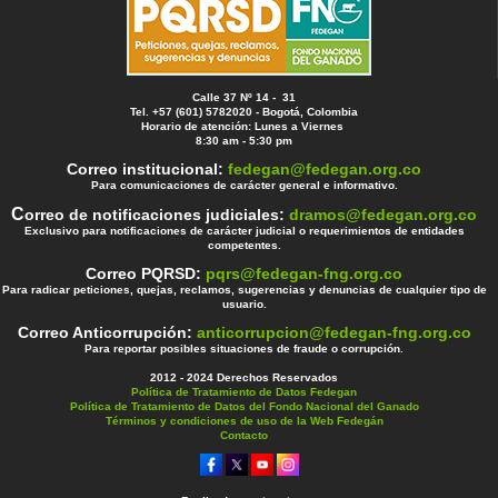
Calle 37 Nº 14 - 31
Tel. +57 (601) 5782020 - Bogotá, Colombia
Horario de atención: Lunes a Viernes
8:30 am - 5:30 pm
Correo institucional:
fedegan@fedegan.org.co
Para comunicaciones de carácter general e informativo.
C
orreo de notificaciones judiciales:
dramos@fedegan.org.co
Exclusivo para notificaciones de carácter judicial o requerimientos de entidades
competentes.
Correo PQRSD:
pqrs@fedegan-fng.org.co
Para radicar peticiones, quejas, reclamos, sugerencias y denuncias de cualquier tipo de
usuario.
Correo Anticorrupción:
anticorrupcion@fedegan-fng.org.co
Para reportar posibles situaciones de fraude o corrupción.
2012 - 2024 Derechos Reservados
Política de Tratamiento de Datos Fedegan
Política de Tratamiento de Datos del Fondo Nacional del Ganado
Términos y condiciones de uso de la Web Fedegán
Contacto