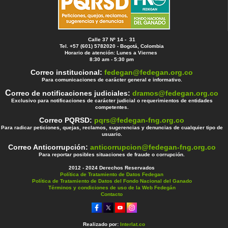
Calle 37 Nº 14 - 31
Tel. +57 (601) 5782020 - Bogotá, Colombia
Horario de atención: Lunes a Viernes
8:30 am - 5:30 pm
Correo institucional:
fedegan@fedegan.org.co
Para comunicaciones de carácter general e informativo.
C
orreo de notificaciones judiciales:
dramos@fedegan.org.co
Exclusivo para notificaciones de carácter judicial o requerimientos de entidades
competentes.
Correo PQRSD:
pqrs@fedegan-fng.org.co
Para radicar peticiones, quejas, reclamos, sugerencias y denuncias de cualquier tipo de
usuario.
Correo Anticorrupción:
anticorrupcion@fedegan-fng.org.co
Para reportar posibles situaciones de fraude o corrupción.
2012 - 2024 Derechos Reservados
Política de Tratamiento de Datos Fedegan
Política de Tratamiento de Datos del Fondo Nacional del Ganado
Términos y condiciones de uso de la Web Fedegán
Contacto
Realizado por:
Interlat.co