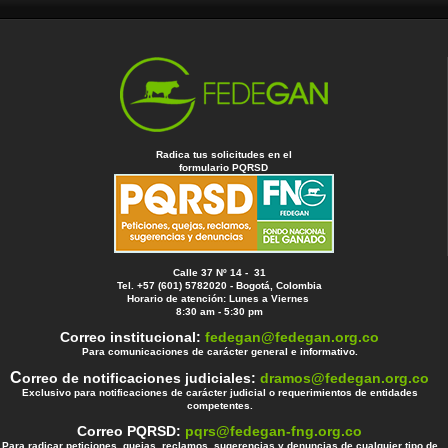
Radica tus solicitudes en el
formulario PQRSD
Calle 37 Nº 14 - 31
Tel. +57 (601) 5782020 - Bogotá, Colombia
Horario de atención: Lunes a Viernes
8:30 am - 5:30 pm
Correo institucional:
fedegan@fedegan.org.co
Para comunicaciones de carácter general e informativo.
C
orreo de notificaciones judiciales:
dramos@fedegan.org.co
Exclusivo para notificaciones de carácter judicial o requerimientos de entidades
competentes.
Correo PQRSD:
pqrs@fedegan-fng.org.co
Para radicar peticiones, quejas, reclamos, sugerencias y denuncias de cualquier tipo de