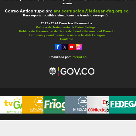
usuario.
Correo Anticorrupción:
anticorrupcion@fedegan-fng.org.co
Para reportar posibles situaciones de fraude o corrupción.
2012 - 2024 Derechos Reservados
Política de Tratamiento de Datos Fedegan
Política de Tratamiento de Datos del Fondo Nacional del Ganado
Términos y condiciones de uso de la Web Fedegán
Contacto
Realizado por:
Interlat.co