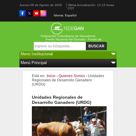
Jueves 06 de Agosto de 2026
Última Actualización: 12:13 horas
COT
Idioma: Español
Federación Colombiana de Ganaderos
Fondo Nacional del Ganado - Fondo de
Estabilización de Precios
Formulario de búsqueda
Buscar
Está en:
Inicio
›
Quienes Somos
›
Unidades
Regionales de Desarrollo Ganadero
(URDG)
Unidades Regionales de
Desarrollo Ganadero (URDG)