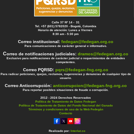
Calle 37 Nº 14 - 31
Tel. +57 (601) 5782020 - Bogotá, Colombia
Horario de atención: Lunes a Viernes
8:30 am - 5:30 pm
Correo institucional:
fedegan@fedegan.org.co
Para comunicaciones de carácter general e informativo.
C
orreo de notificaciones judiciales:
dramos@fedegan.org.co
Exclusivo para notificaciones de carácter judicial o requerimientos de entidades
competentes.
Correo PQRSD:
pqrs@fedegan-fng.org.co
Para radicar peticiones, quejas, reclamos, sugerencias y denuncias de cualquier tipo de
usuario.
Correo Anticorrupción:
anticorrupcion@fedegan-fng.org.co
Para reportar posibles situaciones de fraude o corrupción.
2012 - 2024 Derechos Reservados
Política de Tratamiento de Datos Fedegan
Política de Tratamiento de Datos del Fondo Nacional del Ganado
Términos y condiciones de uso de la Web Fedegán
Contacto
Realizado por:
Interlat.co