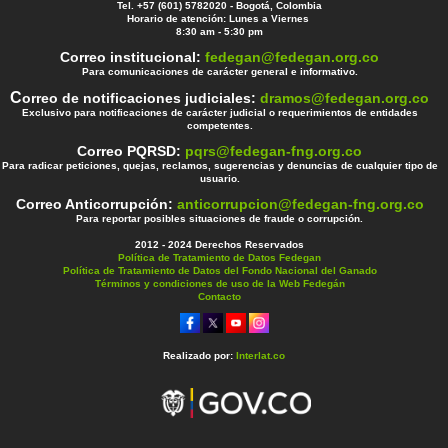
Tel. +57 (601) 5782020 - Bogotá, Colombia
Horario de atención: Lunes a Viernes
8:30 am - 5:30 pm
Correo institucional:
fedegan@fedegan.org.co
Para comunicaciones de carácter general e informativo.
C
orreo de notificaciones judiciales:
dramos@fedegan.org.co
Exclusivo para notificaciones de carácter judicial o requerimientos de entidades
competentes.
Correo PQRSD:
pqrs@fedegan-fng.org.co
Para radicar peticiones, quejas, reclamos, sugerencias y denuncias de cualquier tipo de
usuario.
Correo Anticorrupción:
anticorrupcion@fedegan-fng.org.co
Para reportar posibles situaciones de fraude o corrupción.
2012 - 2024 Derechos Reservados
Política de Tratamiento de Datos Fedegan
Política de Tratamiento de Datos del Fondo Nacional del Ganado
Términos y condiciones de uso de la Web Fedegán
Contacto
Realizado por:
Interlat.co