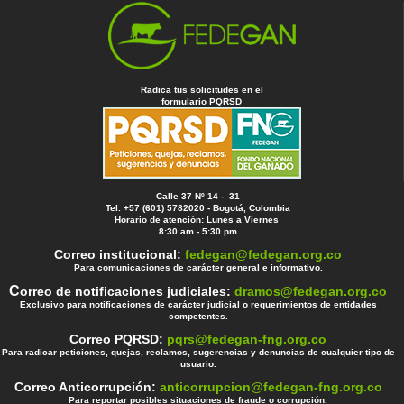
Radica tus solicitudes en el
formulario PQRSD
Calle 37 Nº 14 - 31
Tel. +57 (601) 5782020 - Bogotá, Colombia
Horario de atención: Lunes a Viernes
8:30 am - 5:30 pm
Correo institucional:
fedegan@fedegan.org.co
Para comunicaciones de carácter general e informativo.
C
orreo de notificaciones judiciales:
dramos@fedegan.org.co
Exclusivo para notificaciones de carácter judicial o requerimientos de entidades
competentes.
Correo PQRSD:
pqrs@fedegan-fng.org.co
Para radicar peticiones, quejas, reclamos, sugerencias y denuncias de cualquier tipo de
usuario.
Correo Anticorrupción:
anticorrupcion@fedegan-fng.org.co
Para reportar posibles situaciones de fraude o corrupción.