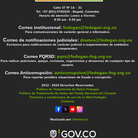
Calle 37 Nº 14 - 31
Tel. +57 (601) 5782020 - Bogotá, Colombia
Horario de atención: Lunes a Viernes
8:30 am - 5:30 pm
Correo institucional:
fedegan@fedegan.org.co
Para comunicaciones de carácter general e informativo.
C
orreo de notificaciones judiciales:
dramos@fedegan.org.co
Exclusivo para notificaciones de carácter judicial o requerimientos de entidades
competentes.
Correo PQRSD:
pqrs@fedegan-fng.org.co
Para radicar peticiones, quejas, reclamos, sugerencias y denuncias de cualquier tipo de
usuario.
Correo Anticorrupción:
anticorrupcion@fedegan-fng.org.co
Para reportar posibles situaciones de fraude o corrupción.
2012 - 2024 Derechos Reservados
Política de Tratamiento de Datos Fedegan
Política de Tratamiento de Datos del Fondo Nacional del Ganado
Términos y condiciones de uso de la Web Fedegán
Contacto
Realizado por:
Interlat.co