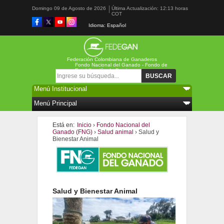
Domingo 09 de Agosto de 2026
Última Actualización: 12:13 horas
COT
Idioma: Español
Federación Colombiana de Ganaderos
Fondo Nacional del Ganado - Fondo de
Estabilización de Precios
Formulario de búsqueda
Buscar
Está en:
Inicio
›
Fondo Nacional del
Ganado (FNG)
›
Salud animal
› Salud y
Bienestar Animal
Salud y Bienestar Animal