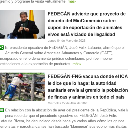
gremio y programe la visita virtualmente.
más›
FEDEGÁN advierte que proyecto de
decreto del MinComercio sobre
cupos de exportación de animales
vivos está viciado de ilegalidad
Lunes 04 de Mayo de 2026
El presidente ejecutivo de FEDEGÁN, José Félix Lafaurie, afirmó que el
Acuerdo General sobre Aranceles Aduaneros y Comercio (GATT),
incorporado en el ordenamiento jurídico colombiano, prohíbe imponer
restricciones a la exportación de productos.
más›
FEDEGÁN-FNG vacuna donde el ICA
le dice que lo haga: la autoridad
sanitaria envía al gremio la población
de fincas y animales en todo el país
Miércoles 22 de Abril de 2026
En relación con la alocución de ayer del presidente de la República, vale l
pena recordar que el presidente ejecutivo de FEDEGÁN, José Félix
Lafaurie Rivera, ha denunciado desde hace ya varios años cómo los grupos
terroristas y narcotraficantes han buscado “blanquear” sus economías ilícitas