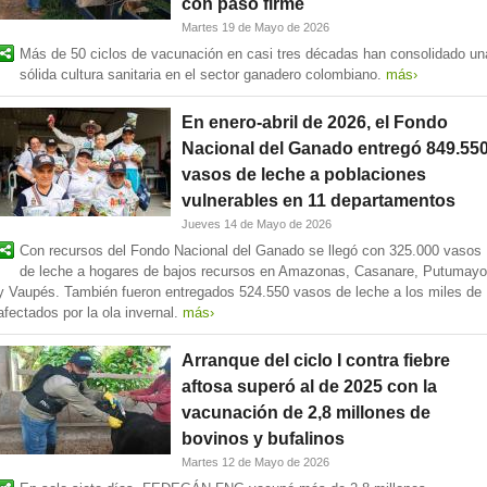
con paso firme
Martes 19 de Mayo de 2026
Más de 50 ciclos de vacunación en casi tres décadas han consolidado un
sólida cultura sanitaria en el sector ganadero colombiano.
más›
En enero-abril de 2026, el Fondo
Nacional del Ganado entregó 849.55
vasos de leche a poblaciones
vulnerables en 11 departamentos
Jueves 14 de Mayo de 2026
Con recursos del Fondo Nacional del Ganado se llegó con 325.000 vasos
de leche a hogares de bajos recursos en Amazonas, Casanare, Putumayo
y Vaupés. También fueron entregados 524.550 vasos de leche a los miles de
afectados por la ola invernal.
más›
Arranque del ciclo I contra fiebre
aftosa superó al de 2025 con la
vacunación de 2,8 millones de
bovinos y bufalinos
Martes 12 de Mayo de 2026