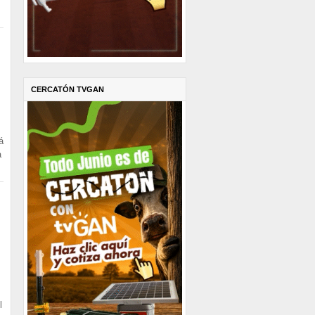
CERCATÓN TVGAN
á
a
l