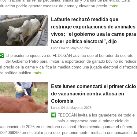
movilización a las ferias pecuarias, subastas y plantas de beneficio. Esta
situación podría generar escasez de carne y elevar su precio.
más›
Lafaurie rechazó medida que
restringe exportaciones de animales
vivos; “el gobierno usa la carne para
hacer política electoral”, dijo
Lunes 04 de Mayo de 2026
El presidente ejecutivo de FEDEGÁN advirtió que el borrador de decreto
del Gobierno Petro para limitar la exportación de ganado bovino no reducir
el precio de la carne y califica la medida como una jugada electoral disfrazad
de política pública.
más›
Este lunes comenzará el primer ciclo
de vacunación contra aftosa en
Colombia
Lunes 04 de Mayo de 2026
FEDEGÁN invita a los ganaderos de todo el
país a prepararse para el primer ciclo de
vacunación de 2026 en el territorio nacional. Recomienda guardar el número
3234069290 en el celular para que, posteriormente, reciba la comunicación de