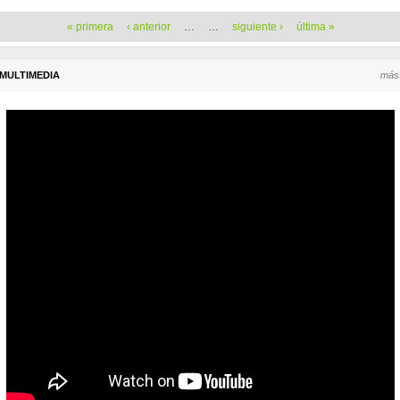
Páginas
« primera
‹ anterior
…
…
siguiente ›
última »
MULTIMEDIA
más