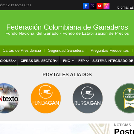
ción: 12:13 horas COT
Idioma: E
Federación Colombiana de Ganaderos
Fondo Nacional del Ganado - Fondo de Estabilización de Precios
Cartas de Presidencia
Seguridad Ganadera
Preguntas Frecuentes
CIONES
CIFRAS DEL SECTOR
FNG
FEP
SISTEMA INTEGRADO DE
PORTALES ALIADOS
NOTICIAS
Post