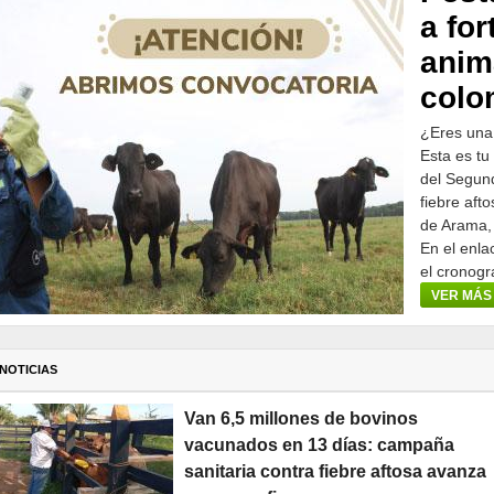
a for
anim
colo
¿Eres una
Esta es tu
del Segund
fiebre aft
de Arama,
En el enla
el cronogr
participar.
VER MÁS
NOTICIAS
Van 6,5 millones de bovinos
vacunados en 13 días: campaña
sanitaria contra fiebre aftosa avanza