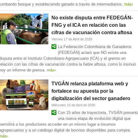
tumbando bosque y estableciendo ganado a través de intermediarios.
más›
No existe disputa entre FEDEGÁN-
FNG y el ICA en relación con las
cifras de vacunación contra aftosa
Viernes 17 de Abril de 2026
La Federación Colombiana de Ganaderos
(FEDEGÁN) aclaró que NO existe una
disputa entre el Instituto Colombiano Agropecuario (ICA) y el gremio en
relación con las cifras de vacunación contra la fiebre aftosa, como lo insinuó
hoy un informe de prensa.
más›
TVGÁN relanza plataforma web y
fortalece su apuesta por la
digitalización del sector ganadero
Miércoles 15 de Abril de 2026
Con 15 años de trayectoria, TVGÁN present
una nueva etapa de evolución digital que
permitirá a los productores acceder en un mismo lugar a insumos
agropecuarios y a un catálogo digital de bovinos disponibles para compra.
más›