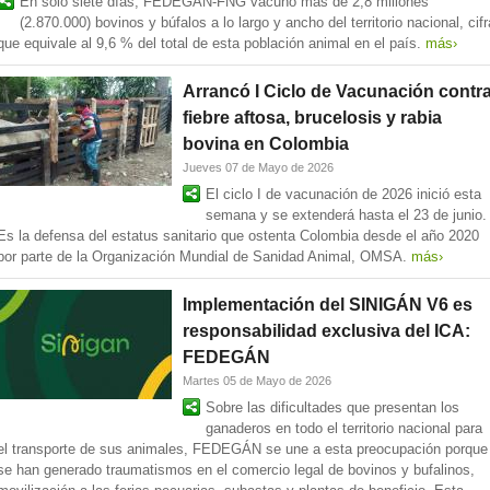
En solo siete días, FEDEGÁN-FNG vacunó más de 2,8 millones
(2.870.000) bovinos y búfalos a lo largo y ancho del territorio nacional, cifr
que equivale al 9,6 % del total de esta población animal en el país.
más›
Arrancó I Ciclo de Vacunación contr
fiebre aftosa, brucelosis y rabia
bovina en Colombia
Jueves 07 de Mayo de 2026
El ciclo I de vacunación de 2026 inició esta
semana y se extenderá hasta el 23 de junio.
Es la defensa del estatus sanitario que ostenta Colombia desde el año 2020
por parte de la Organización Mundial de Sanidad Animal, OMSA.
más›
Implementación del SINIGÁN V6 es
responsabilidad exclusiva del ICA:
FEDEGÁN
Martes 05 de Mayo de 2026
Sobre las dificultades que presentan los
ganaderos en todo el territorio nacional para
el transporte de sus animales, FEDEGÁN se une a esta preocupación porque
se han generado traumatismos en el comercio legal de bovinos y bufalinos,