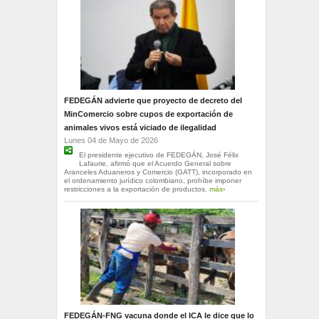
FEDEGÁN advierte que proyecto de decreto del
MinComercio sobre cupos de exportación de
animales vivos está viciado de ilegalidad
Lunes 04 de Mayo de 2026
El presidente ejecutivo de FEDEGÁN, José Félix
Lafaurie, afirmó que el Acuerdo General sobre
Aranceles Aduaneros y Comercio (GATT), incorporado en
el ordenamiento jurídico colombiano, prohíbe imponer
restricciones a la exportación de productos.
más›
FEDEGÁN-FNG vacuna donde el ICA le dice que lo