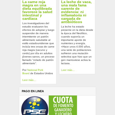
La carne roja
La leche de vaca,
magra en una
una mala fama
dieta equilibrada
carente de
favorece la salud
evidencia: ni
intestinal y
inflamatoria ni
cardíaca
cargada de
antibióticos
Los investigadores del
estudio evaluaron los
La leche ha estado
efectos de adoptar y luego
presente en la dieta desde
suspender de manera
la época del Neolítico,
intermitente un patrón
cuando suponía un
alimentario saludable al
importante aporte de
estilo estadounidense que
nutrientes y energía.
incluía tres onzas de carne
«Hace unos 4.000 años,
roja magra (vacuno y
una serie de poblaciones
cerdo) por día en adultos
sufrieron una mutación
jóvenes sanos, un proceso
selectiva que hizo que un
llamado “ciclado de patrón
gen mantuviese activa la
alimentario”.
lactasa.
Por
National Pork
Leer más...
Board
de Estados Unidos
Leer más...
PAGO EN LINEA