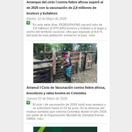
Arranque del ciclo I contra fiebre aftosa superó al
de 2025 con la vacunación de 2,8 millones de
bovinos y bufalinos
Martes 12 de Mayo de 2026
En solo siete días, FEDEGÁN-FNG vacunó más de
2,8 millones (2.870.000) bovinos y búfalos a lo largo y
ancho del territorio nacional, cifra que equivale al 9,6 %
del total de esta población animal en el país.
más›
Arrancó I Ciclo de Vacunación contra fiebre aftosa,
brucelosis y rabia bovina en Colombia
Jueves 07 de Mayo de 2026
El ciclo I de vacunación de 2026 inició esta semana y
se extenderá hasta el 23 de junio. Es la defensa del
estatus sanitario que ostenta Colombia desde el año 2020
por parte de la Organización Mundial de Sanidad Animal,
OMSA.
más›