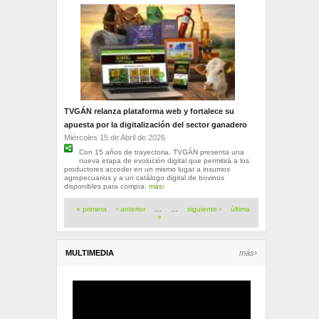
TVGÁN relanza plataforma web y fortalece su
apuesta por la digitalización del sector ganadero
Miércoles 15 de Abril de 2026
Con 15 años de trayectoria, TVGÁN presenta una
nueva etapa de evolución digital que permitirá a los
productores acceder en un mismo lugar a insumos
agropecuarios y a un catálogo digital de bovinos
disponibles para compra.
más›
Páginas
« primera
‹ anterior
…
…
siguiente ›
última
»
MULTIMEDIA
más›