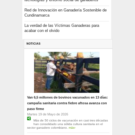
Red de Innovación en Ganadería Sostenible de
Cundinamarca
La verdad de las Víctimas Ganaderas para
acabar con el olvido
NOTICIAS
Van 6,5 millones de bovinos vacunados en 13 días:
campaña sanitaria contra fiebre aftosa avanza con
paso firme
Martes 19 de Mayo de 2026
Más de 50 ciclos de vacunación en casi tres décadas
han consolidado una sólida cultura sanitaria en el
sector ganadero colombiano.
más›