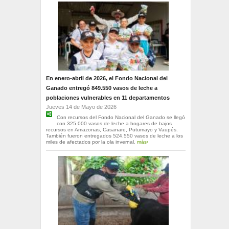
En enero-abril de 2026, el Fondo Nacional del
Ganado entregó 849.550 vasos de leche a
poblaciones vulnerables en 11 departamentos
Jueves 14 de Mayo de 2026
Con recursos del Fondo Nacional del Ganado se llegó
con 325.000 vasos de leche a hogares de bajos
recursos en Amazonas, Casanare, Putumayo y Vaupés.
También fueron entregados 524.550 vasos de leche a los
miles de afectados por la ola invernal.
más›