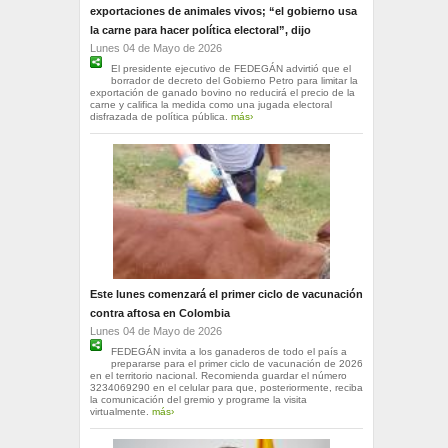
exportaciones de animales vivos; “el gobierno usa
la carne para hacer política electoral”, dijo
Lunes 04 de Mayo de 2026
El presidente ejecutivo de FEDEGÁN advirtió que el
borrador de decreto del Gobierno Petro para limitar la
exportación de ganado bovino no reducirá el precio de la
carne y califica la medida como una jugada electoral
disfrazada de política pública.
más›
Este lunes comenzará el primer ciclo de vacunación
contra aftosa en Colombia
Lunes 04 de Mayo de 2026
FEDEGÁN invita a los ganaderos de todo el país a
prepararse para el primer ciclo de vacunación de 2026
en el territorio nacional. Recomienda guardar el número
3234069290 en el celular para que, posteriormente, reciba
la comunicación del gremio y programe la visita
virtualmente.
más›