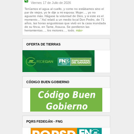
Viernes 17 de Julio de 2026
Teníamos el agua al cuello, y como no estábamos sino el
par de viejos, yo le dije a mi esposa: Mujer…, yo no
aguanto más. Hágase la voluntad de Dios, y si este es el
momento…” Así relató a un medio local Don Pedro, de 71
años, las horas angustiosas que vivió en la casa inundada
de su finca, en Tame, Arauca. Se perdieron las
herramientas…, los motores…, todo.
más›
OFERTA DE TIERRAS
CÓDIGO BUEN GOBIERNO
PQRS FEDEGÁN - FNG