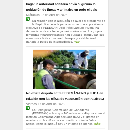
haga: la autoridad sanitaria envía al gremio la
población de fincas y animales en todo el país
Miércoles 22 de Abril de 2026
En relación con la alocución de ayer del presidente de
la República, vale la pena recordar que el presidente
ejecutivo de FEDEGÁN, José Félix Lafaurie Rivera, ha
denunciado desde hace ya varios años cómo los grupos
terroristas y narcotraficantes han buscado “blanquear” sus
economías ilícitas tumbando bosque y estableciendo
ganado a través de intermediarios.
más›
No existe disputa entre FEDEGÁN-FNG y el ICA en
relación con las cifras de vacunación contra aftosa
Viernes 17 de Abril de 2026
La Federación Colombiana de Ganaderos
(FEDEGÁN) aclaró que NO existe una disputa entre el
Instituto Colombiano Agropecuario (ICA) y el gremio en
relación con las cifras de vacunación contra la fiebre
aftosa, como lo insinuó hoy un informe de prensa.
más›