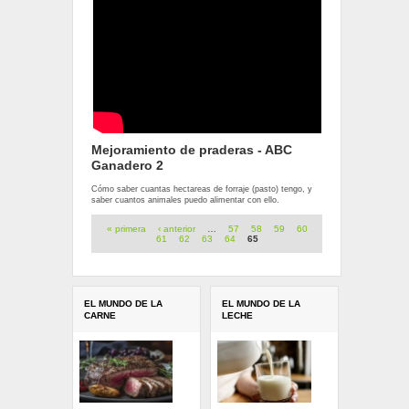
Mejoramiento de praderas - ABC
Ganadero 2
Cómo saber cuantas hectareas de forraje (pasto) tengo, y
saber cuantos animales puedo alimentar con ello.
Páginas
« primera
‹ anterior
…
57
58
59
60
61
62
63
64
65
EL MUNDO DE LA
EL MUNDO DE LA
CARNE
LECHE