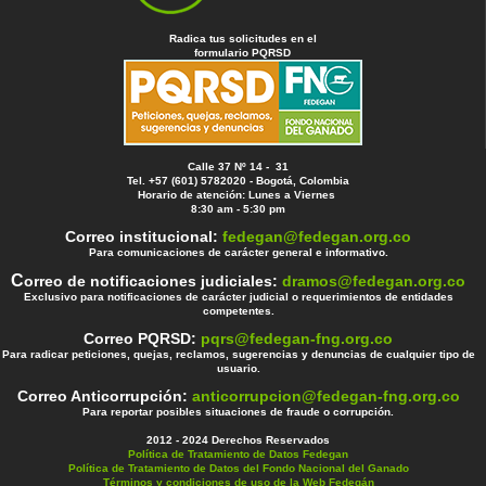
Radica tus solicitudes en el
formulario PQRSD
Calle 37 Nº 14 - 31
Tel. +57 (601) 5782020 - Bogotá, Colombia
Horario de atención: Lunes a Viernes
8:30 am - 5:30 pm
Correo institucional:
fedegan@fedegan.org.co
Para comunicaciones de carácter general e informativo.
C
orreo de notificaciones judiciales:
dramos@fedegan.org.co
Exclusivo para notificaciones de carácter judicial o requerimientos de entidades
competentes.
Correo PQRSD:
pqrs@fedegan-fng.org.co
Para radicar peticiones, quejas, reclamos, sugerencias y denuncias de cualquier tipo de
usuario.
Correo Anticorrupción:
anticorrupcion@fedegan-fng.org.co
Para reportar posibles situaciones de fraude o corrupción.
2012 - 2024 Derechos Reservados
Política de Tratamiento de Datos Fedegan
Política de Tratamiento de Datos del Fondo Nacional del Ganado
Términos y condiciones de uso de la Web Fedegán