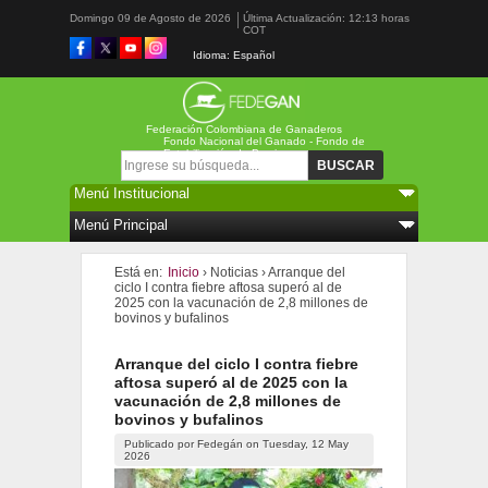
Domingo 09 de Agosto de 2026
Última Actualización: 12:13 horas
COT
Idioma: Español
Federación Colombiana de Ganaderos
Fondo Nacional del Ganado - Fondo de
Estabilización de Precios
Formulario de búsqueda
Buscar
Está en:
Inicio
›
Noticias
›
Arranque del
ciclo I contra fiebre aftosa superó al de
2025 con la vacunación de 2,8 millones de
bovinos y bufalinos
Arranque del ciclo I contra fiebre
aftosa superó al de 2025 con la
vacunación de 2,8 millones de
bovinos y bufalinos
Publicado por
Fedegán
on
Tuesday, 12 May
2026