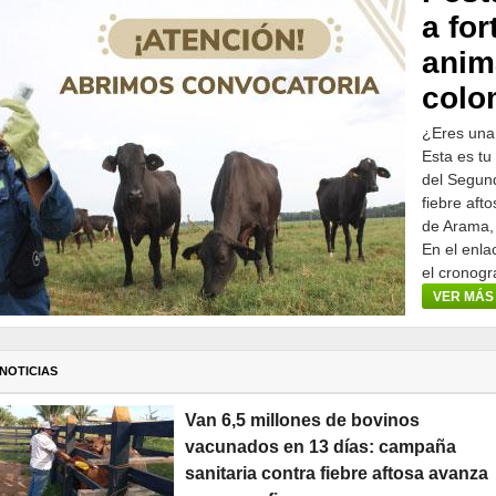
a for
anim
colo
¿Eres una
Esta es tu
del Segund
fiebre aft
de Arama,
En el enla
el cronogr
participar.
VER MÁS
NOTICIAS
Van 6,5 millones de bovinos
vacunados en 13 días: campaña
sanitaria contra fiebre aftosa avanza