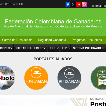
ción: 12:13 horas COT
Idioma: E
Federación Colombiana de Ganaderos
Fondo Nacional del Ganado - Fondo de Estabilización de Precios
Cartas de Presidencia
Seguridad Ganadera
Preguntas Frecuentes
CIONES
CIFRAS DEL SECTOR
FNG
FEP
SISTEMA INTEGRADO DE
PORTALES ALIADOS
NOTICIAS
Post