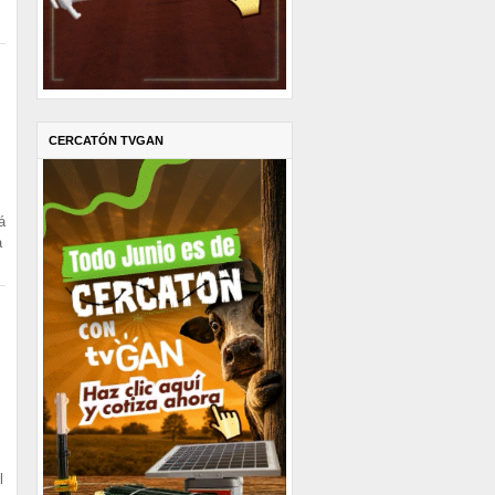
CERCATÓN TVGAN
á
a
l