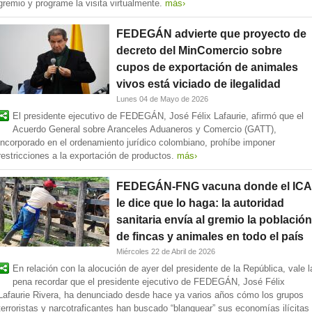
gremio y programe la visita virtualmente.
más›
FEDEGÁN advierte que proyecto de
decreto del MinComercio sobre
cupos de exportación de animales
vivos está viciado de ilegalidad
Lunes 04 de Mayo de 2026
El presidente ejecutivo de FEDEGÁN, José Félix Lafaurie, afirmó que el
Acuerdo General sobre Aranceles Aduaneros y Comercio (GATT),
incorporado en el ordenamiento jurídico colombiano, prohíbe imponer
restricciones a la exportación de productos.
más›
FEDEGÁN-FNG vacuna donde el ICA
le dice que lo haga: la autoridad
sanitaria envía al gremio la población
de fincas y animales en todo el país
Miércoles 22 de Abril de 2026
En relación con la alocución de ayer del presidente de la República, vale l
pena recordar que el presidente ejecutivo de FEDEGÁN, José Félix
Lafaurie Rivera, ha denunciado desde hace ya varios años cómo los grupos
terroristas y narcotraficantes han buscado “blanquear” sus economías ilícitas