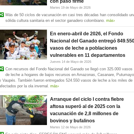
con paso firme
Martes 19 de Mayo de 2026
Más de 50 ciclos de vacunación en casi tres décadas han consolidado un
sólida cultura sanitaria en el sector ganadero colombiano.
más›
En enero-abril de 2026, el Fondo
Nacional del Ganado entregó 849.55
vasos de leche a poblaciones
vulnerables en 11 departamentos
Jueves 14 de Mayo de 2026
Con recursos del Fondo Nacional del Ganado se llegó con 325.000 vasos
de leche a hogares de bajos recursos en Amazonas, Casanare, Putumayo
y Vaupés. También fueron entregados 524.550 vasos de leche a los miles de
afectados por la ola invernal.
más›
Arranque del ciclo I contra fiebre
aftosa superó al de 2025 con la
vacunación de 2,8 millones de
bovinos y bufalinos
Martes 12 de Mayo de 2026