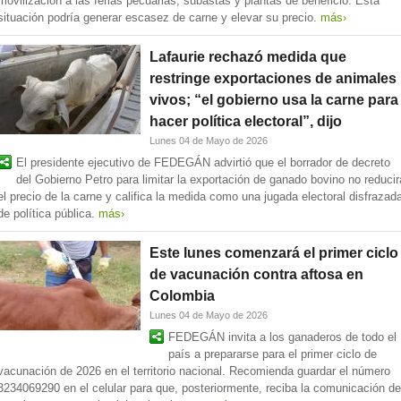
movilización a las ferias pecuarias, subastas y plantas de beneficio. Esta
situación podría generar escasez de carne y elevar su precio.
más›
Lafaurie rechazó medida que
restringe exportaciones de animales
vivos; “el gobierno usa la carne para
hacer política electoral”, dijo
Lunes 04 de Mayo de 2026
El presidente ejecutivo de FEDEGÁN advirtió que el borrador de decreto
del Gobierno Petro para limitar la exportación de ganado bovino no reducir
el precio de la carne y califica la medida como una jugada electoral disfrazad
de política pública.
más›
Este lunes comenzará el primer ciclo
de vacunación contra aftosa en
Colombia
Lunes 04 de Mayo de 2026
FEDEGÁN invita a los ganaderos de todo el
país a prepararse para el primer ciclo de
vacunación de 2026 en el territorio nacional. Recomienda guardar el número
3234069290 en el celular para que, posteriormente, reciba la comunicación de