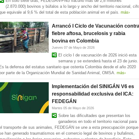
En solo siete días, FEDEGÁN-FNG vacunó más de 2,8 millones
(2.870.000) bovinos y búfalos a lo largo y ancho del territorio nacional, cifr
que equivale al 9,6 % del total de esta población animal en el país.
más›
Arrancó I Ciclo de Vacunación contr
fiebre aftosa, brucelosis y rabia
bovina en Colombia
Jueves 07 de Mayo de 2026
El ciclo I de vacunación de 2026 inició esta
semana y se extenderá hasta el 23 de junio.
Es la defensa del estatus sanitario que ostenta Colombia desde el año 2020
por parte de la Organización Mundial de Sanidad Animal, OMSA.
más›
Implementación del SINIGÁN V6 es
responsabilidad exclusiva del ICA:
FEDEGÁN
Martes 05 de Mayo de 2026
Sobre las dificultades que presentan los
ganaderos en todo el territorio nacional para
el transporte de sus animales, FEDEGÁN se une a esta preocupación porque
se han generado traumatismos en el comercio legal de bovinos y bufalinos,