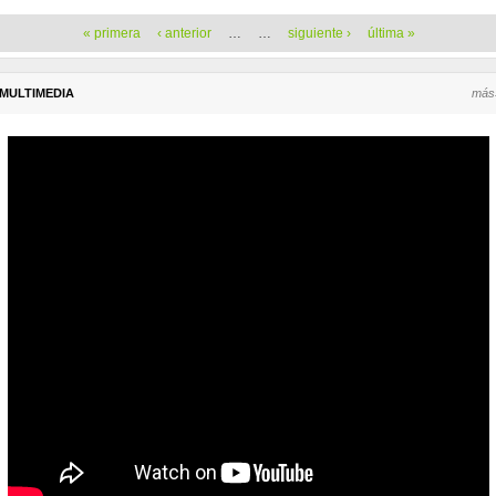
Páginas
« primera
‹ anterior
…
…
siguiente ›
última »
MULTIMEDIA
más