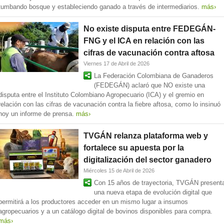
tumbando bosque y estableciendo ganado a través de intermediarios.
más›
No existe disputa entre FEDEGÁN-
FNG y el ICA en relación con las
cifras de vacunación contra aftosa
Viernes 17 de Abril de 2026
La Federación Colombiana de Ganaderos
(FEDEGÁN) aclaró que NO existe una
disputa entre el Instituto Colombiano Agropecuario (ICA) y el gremio en
relación con las cifras de vacunación contra la fiebre aftosa, como lo insinuó
hoy un informe de prensa.
más›
TVGÁN relanza plataforma web y
fortalece su apuesta por la
digitalización del sector ganadero
Miércoles 15 de Abril de 2026
Con 15 años de trayectoria, TVGÁN present
una nueva etapa de evolución digital que
permitirá a los productores acceder en un mismo lugar a insumos
agropecuarios y a un catálogo digital de bovinos disponibles para compra.
más›