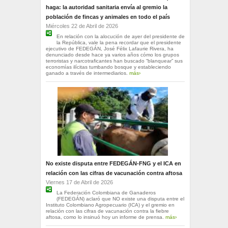
haga: la autoridad sanitaria envía al gremio la
población de fincas y animales en todo el país
Miércoles 22 de Abril de 2026
En relación con la alocución de ayer del presidente de
la República, vale la pena recordar que el presidente
ejecutivo de FEDEGÁN, José Félix Lafaurie Rivera, ha
denunciado desde hace ya varios años cómo los grupos
terroristas y narcotraficantes han buscado “blanquear” sus
economías ilícitas tumbando bosque y estableciendo
ganado a través de intermediarios.
más›
No existe disputa entre FEDEGÁN-FNG y el ICA en
relación con las cifras de vacunación contra aftosa
Viernes 17 de Abril de 2026
La Federación Colombiana de Ganaderos
(FEDEGÁN) aclaró que NO existe una disputa entre el
Instituto Colombiano Agropecuario (ICA) y el gremio en
relación con las cifras de vacunación contra la fiebre
aftosa, como lo insinuó hoy un informe de prensa.
más›