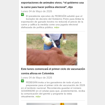
exportaciones de animales vivos; “el gobierno usa
la carne para hacer política electoral”, dijo
Lunes 04 de Mayo de 2026
El presidente ejecutivo de FEDEGÁN advirtió que el
borrador de decreto del Gobierno Petro para limitar la
exportación de ganado bovino no reducirá el precio de la
carne y califica la medida como una jugada electoral
disfrazada de política pública.
más›
Este lunes comenzará el primer ciclo de vacunación
contra aftosa en Colombia
Lunes 04 de Mayo de 2026
FEDEGÁN invita a los ganaderos de todo el país a
prepararse para el primer ciclo de vacunación de 2026
en el territorio nacional. Recomienda guardar el número
3234069290 en el celular para que, posteriormente, reciba
la comunicación del gremio y programe la visita
virtualmente.
más›