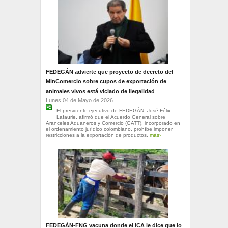
FEDEGÁN advierte que proyecto de decreto del
MinComercio sobre cupos de exportación de
animales vivos está viciado de ilegalidad
Lunes 04 de Mayo de 2026
El presidente ejecutivo de FEDEGÁN, José Félix
Lafaurie, afirmó que el Acuerdo General sobre
Aranceles Aduaneros y Comercio (GATT), incorporado en
el ordenamiento jurídico colombiano, prohíbe imponer
restricciones a la exportación de productos.
más›
FEDEGÁN-FNG vacuna donde el ICA le dice que lo