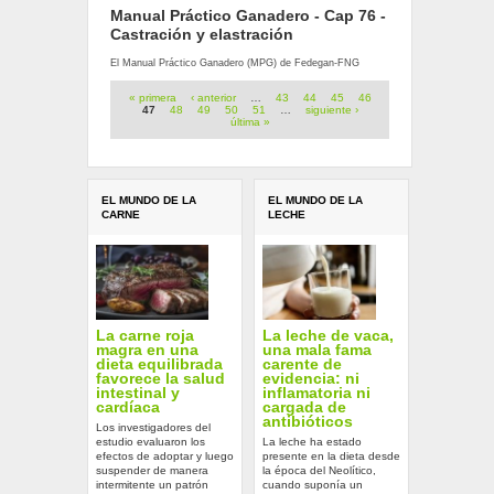
Manual Práctico Ganadero - Cap 76 -
Castración y elastración
El Manual Práctico Ganadero (MPG) de Fedegan-FNG
Páginas
« primera
‹ anterior
…
43
44
45
46
47
48
49
50
51
…
siguiente ›
última »
EL MUNDO DE LA
EL MUNDO DE LA
CARNE
LECHE
La carne roja
La leche de vaca,
magra en una
una mala fama
dieta equilibrada
carente de
favorece la salud
evidencia: ni
intestinal y
inflamatoria ni
cardíaca
cargada de
antibióticos
Los investigadores del
estudio evaluaron los
La leche ha estado
efectos de adoptar y luego
presente en la dieta desde
suspender de manera
la época del Neolítico,
intermitente un patrón
cuando suponía un