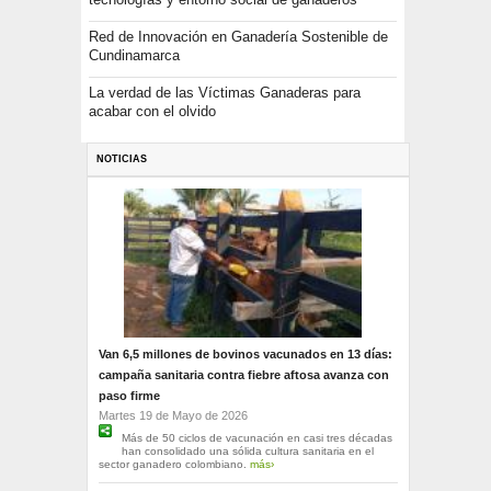
Red de Innovación en Ganadería Sostenible de
Cundinamarca
La verdad de las Víctimas Ganaderas para
acabar con el olvido
NOTICIAS
Van 6,5 millones de bovinos vacunados en 13 días:
campaña sanitaria contra fiebre aftosa avanza con
paso firme
Martes 19 de Mayo de 2026
Más de 50 ciclos de vacunación en casi tres décadas
han consolidado una sólida cultura sanitaria en el
sector ganadero colombiano.
más›