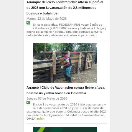
Arranque del ciclo I contra fiebre aftosa superó al
de 2025 con la vacunación de 2,8 millones de
bovinos y bufalinos
Martes 12 de Mayo de 2026
En solo siete días, FEDEGÁN-FNG vacunó más de
2,8 millones (2.870.000) bovinos y búfalos a lo largo y
ancho del territorio nacional, cifra que equivale al 9,6 %
del total de esta población animal en el país.
más›
Arrancó I Ciclo de Vacunación contra fiebre aftosa,
brucelosis y rabia bovina en Colombia
Jueves 07 de Mayo de 2026
El ciclo I de vacunación de 2026 inició esta semana y
se extenderá hasta el 23 de junio. Es la defensa del
estatus sanitario que ostenta Colombia desde el año 2020
por parte de la Organización Mundial de Sanidad Animal,
OMSA.
más›