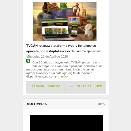
TVGÁN relanza plataforma web y fortalece su
apuesta por la digitalización del sector ganadero
Miércoles 15 de Abril de 2026
Con 15 años de trayectoria, TVGÁN presenta una
nueva etapa de evolución digital que permitirá a los
productores acceder en un mismo lugar a insumos
agropecuarios y a un catálogo digital de bovinos
disponibles para compra.
más›
Páginas
« primera
‹ anterior
…
…
siguiente ›
última
»
MULTIMEDIA
más›