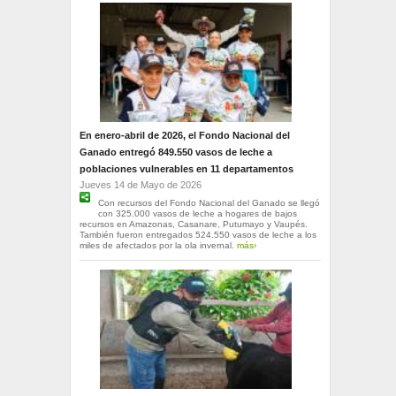
En enero-abril de 2026, el Fondo Nacional del
Ganado entregó 849.550 vasos de leche a
poblaciones vulnerables en 11 departamentos
Jueves 14 de Mayo de 2026
Con recursos del Fondo Nacional del Ganado se llegó
con 325.000 vasos de leche a hogares de bajos
recursos en Amazonas, Casanare, Putumayo y Vaupés.
También fueron entregados 524.550 vasos de leche a los
miles de afectados por la ola invernal.
más›