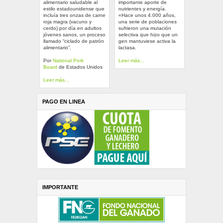
alimentario saludable al
importante aporte de
estilo estadounidense que
nutrientes y energía.
incluía tres onzas de carne
«Hace unos 4.000 años,
roja magra (vacuno y
una serie de poblaciones
cerdo) por día en adultos
sufrieron una mutación
jóvenes sanos, un proceso
selectiva que hizo que un
llamado “ciclado de patrón
gen mantuviese activa la
alimentario”.
lactasa.
Por
National Pork
Leer más...
Board
de Estados Unidos
Leer más...
PAGO EN LINEA
IMPORTANTE