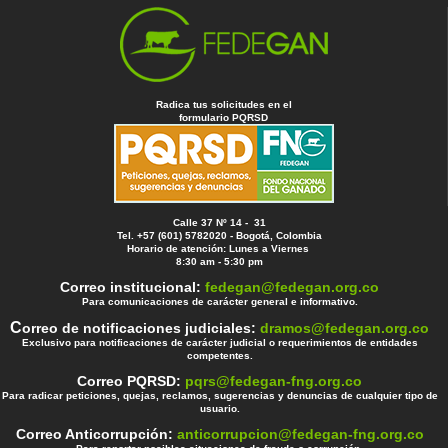
Radica tus solicitudes en el
formulario PQRSD
Calle 37 Nº 14 - 31
Tel. +57 (601) 5782020 - Bogotá, Colombia
Horario de atención: Lunes a Viernes
8:30 am - 5:30 pm
Correo institucional:
fedegan@fedegan.org.co
Para comunicaciones de carácter general e informativo.
C
orreo de notificaciones judiciales:
dramos@fedegan.org.co
Exclusivo para notificaciones de carácter judicial o requerimientos de entidades
competentes.
Correo PQRSD:
pqrs@fedegan-fng.org.co
Para radicar peticiones, quejas, reclamos, sugerencias y denuncias de cualquier tipo de
usuario.
Correo Anticorrupción:
anticorrupcion@fedegan-fng.org.co