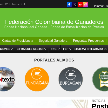
ción: 12:13 horas COT
Idioma: E
Federación Colombiana de Ganaderos
Fondo Nacional del Ganado - Fondo de Estabilización de Precios
Cartas de Presidencia
Seguridad Ganadera
Preguntas Frecuentes
CIONES
CIFRAS DEL SECTOR
FNG
FEP
SISTEMA INTEGRADO DE
PORTALES ALIADOS
NOTICIAS
Post