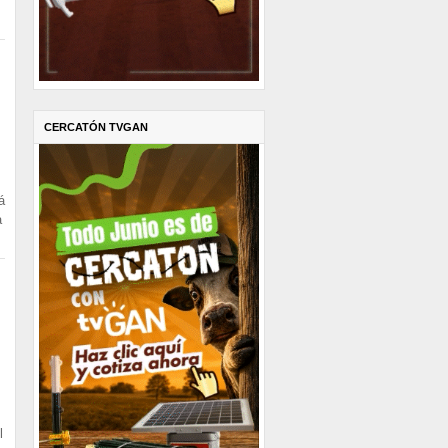
CERCATÓN TVGAN
á
a
l