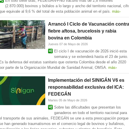
En solo siete días, FEDEGÁN-FNG vacunó más de 2,8 millones
(2.870.000) bovinos y búfalos a lo largo y ancho del territorio nacional, cifr
que equivale al 9,6 % del total de esta población animal en el país.
más›
Arrancó I Ciclo de Vacunación contr
fiebre aftosa, brucelosis y rabia
bovina en Colombia
Jueves 07 de Mayo de 2026
El ciclo I de vacunación de 2026 inició esta
semana y se extenderá hasta el 23 de junio.
Es la defensa del estatus sanitario que ostenta Colombia desde el año 2020
por parte de la Organización Mundial de Sanidad Animal, OMSA.
más›
Implementación del SINIGÁN V6 es
responsabilidad exclusiva del ICA:
FEDEGÁN
Martes 05 de Mayo de 2026
Sobre las dificultades que presentan los
ganaderos en todo el territorio nacional para
el transporte de sus animales, FEDEGÁN se une a esta preocupación porque
se han generado traumatismos en el comercio legal de bovinos y bufalinos,