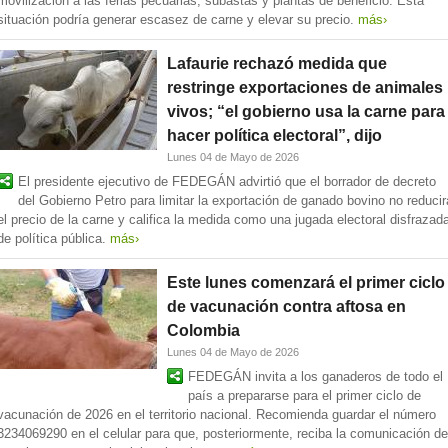
movilización a las ferias pecuarias, subastas y plantas de beneficio. Esta
situación podría generar escasez de carne y elevar su precio.
más›
Lafaurie rechazó medida que
restringe exportaciones de animales
vivos; “el gobierno usa la carne para
hacer política electoral”, dijo
Lunes 04 de Mayo de 2026
El presidente ejecutivo de FEDEGÁN advirtió que el borrador de decreto
del Gobierno Petro para limitar la exportación de ganado bovino no reducir
el precio de la carne y califica la medida como una jugada electoral disfrazad
de política pública.
más›
Este lunes comenzará el primer ciclo
de vacunación contra aftosa en
Colombia
Lunes 04 de Mayo de 2026
FEDEGÁN invita a los ganaderos de todo el
país a prepararse para el primer ciclo de
vacunación de 2026 en el territorio nacional. Recomienda guardar el número
3234069290 en el celular para que, posteriormente, reciba la comunicación de