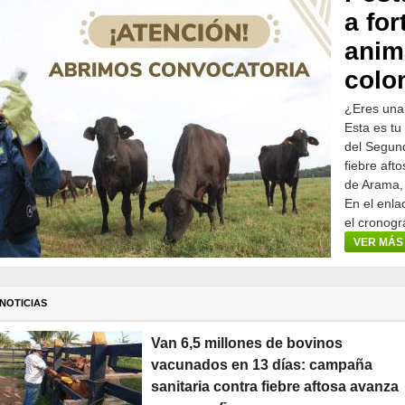
a for
anim
colo
¿Eres una
Esta es tu
del Segund
fiebre aft
de Arama,
En el enla
el cronogr
participar.
VER MÁS
NOTICIAS
Van 6,5 millones de bovinos
vacunados en 13 días: campaña
sanitaria contra fiebre aftosa avanza