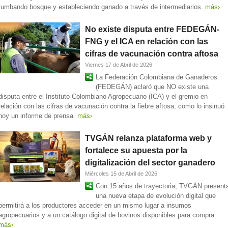
tumbando bosque y estableciendo ganado a través de intermediarios.
más›
No existe disputa entre FEDEGÁN-
FNG y el ICA en relación con las
cifras de vacunación contra aftosa
Viernes 17 de Abril de 2026
La Federación Colombiana de Ganaderos
(FEDEGÁN) aclaró que NO existe una
disputa entre el Instituto Colombiano Agropecuario (ICA) y el gremio en
relación con las cifras de vacunación contra la fiebre aftosa, como lo insinuó
hoy un informe de prensa.
más›
TVGÁN relanza plataforma web y
fortalece su apuesta por la
digitalización del sector ganadero
Miércoles 15 de Abril de 2026
Con 15 años de trayectoria, TVGÁN present
una nueva etapa de evolución digital que
permitirá a los productores acceder en un mismo lugar a insumos
agropecuarios y a un catálogo digital de bovinos disponibles para compra.
más›