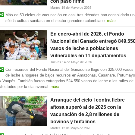
con paso firme
Martes 19 de Mayo de 2026
Más de 50 ciclos de vacunación en casi tres décadas han consolidado un
sólida cultura sanitaria en el sector ganadero colombiano.
más›
En enero-abril de 2026, el Fondo
Nacional del Ganado entregó 849.55
vasos de leche a poblaciones
vulnerables en 11 departamentos
Jueves 14 de Mayo de 2026
Con recursos del Fondo Nacional del Ganado se llegó con 325.000 vasos
de leche a hogares de bajos recursos en Amazonas, Casanare, Putumayo
y Vaupés. También fueron entregados 524.550 vasos de leche a los miles de
afectados por la ola invernal.
más›
Arranque del ciclo I contra fiebre
aftosa superó al de 2025 con la
vacunación de 2,8 millones de
bovinos y bufalinos
Martes 12 de Mayo de 2026