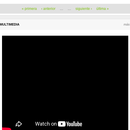
Páginas
« primera
‹ anterior
…
…
siguiente ›
última »
MULTIMEDIA
más