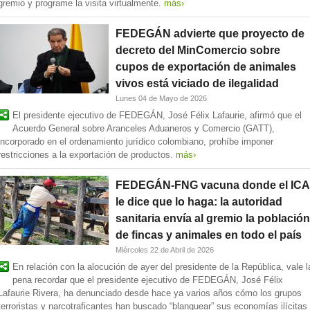
gremio y programe la visita virtualmente.
más›
FEDEGÁN advierte que proyecto de
decreto del MinComercio sobre
cupos de exportación de animales
vivos está viciado de ilegalidad
Lunes 04 de Mayo de 2026
El presidente ejecutivo de FEDEGÁN, José Félix Lafaurie, afirmó que el
Acuerdo General sobre Aranceles Aduaneros y Comercio (GATT),
incorporado en el ordenamiento jurídico colombiano, prohíbe imponer
restricciones a la exportación de productos.
más›
FEDEGÁN-FNG vacuna donde el ICA
le dice que lo haga: la autoridad
sanitaria envía al gremio la población
de fincas y animales en todo el país
Miércoles 22 de Abril de 2026
En relación con la alocución de ayer del presidente de la República, vale l
pena recordar que el presidente ejecutivo de FEDEGÁN, José Félix
Lafaurie Rivera, ha denunciado desde hace ya varios años cómo los grupos
terroristas y narcotraficantes han buscado “blanquear” sus economías ilícitas