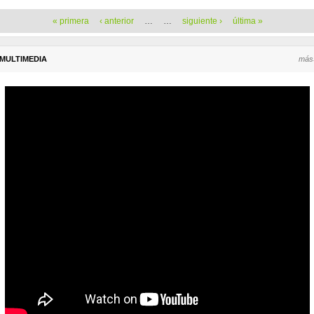
Páginas
« primera
‹ anterior
…
…
siguiente ›
última »
MULTIMEDIA
más