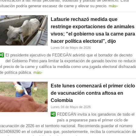
movilización a las ferias pecuarias, subastas y plantas de beneficio. Esta
situación podría generar escasez de carne y elevar su precio.
más›
Lafaurie rechazó medida que
restringe exportaciones de animales
vivos; “el gobierno usa la carne para
hacer política electoral”, dijo
Lunes 04 de Mayo de 2026
El presidente ejecutivo de FEDEGÁN advirtió que el borrador de decreto
del Gobierno Petro para limitar la exportación de ganado bovino no reducir
el precio de la carne y califica la medida como una jugada electoral disfrazad
de política pública.
más›
Este lunes comenzará el primer ciclo
de vacunación contra aftosa en
Colombia
Lunes 04 de Mayo de 2026
FEDEGÁN invita a los ganaderos de todo el
país a prepararse para el primer ciclo de
vacunación de 2026 en el territorio nacional. Recomienda guardar el número
3234069290 en el celular para que, posteriormente, reciba la comunicación de