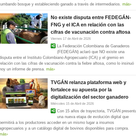
tumbando bosque y estableciendo ganado a través de intermediarios.
más›
No existe disputa entre FEDEGÁN-
FNG y el ICA en relación con las
cifras de vacunación contra aftosa
Viernes 17 de Abril de 2026
La Federación Colombiana de Ganaderos
(FEDEGÁN) aclaró que NO existe una
disputa entre el Instituto Colombiano Agropecuario (ICA) y el gremio en
relación con las cifras de vacunación contra la fiebre aftosa, como lo insinuó
hoy un informe de prensa.
más›
TVGÁN relanza plataforma web y
fortalece su apuesta por la
digitalización del sector ganadero
Miércoles 15 de Abril de 2026
Con 15 años de trayectoria, TVGÁN present
una nueva etapa de evolución digital que
permitirá a los productores acceder en un mismo lugar a insumos
agropecuarios y a un catálogo digital de bovinos disponibles para compra.
más›