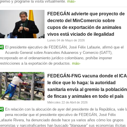
gremio y programe la visita virtualmente.
más›
FEDEGÁN advierte que proyecto de
decreto del MinComercio sobre
cupos de exportación de animales
vivos está viciado de ilegalidad
Lunes 04 de Mayo de 2026
El presidente ejecutivo de FEDEGÁN, José Félix Lafaurie, afirmó que el
Acuerdo General sobre Aranceles Aduaneros y Comercio (GATT),
incorporado en el ordenamiento jurídico colombiano, prohíbe imponer
restricciones a la exportación de productos.
más›
FEDEGÁN-FNG vacuna donde el ICA
le dice que lo haga: la autoridad
sanitaria envía al gremio la población
de fincas y animales en todo el país
Miércoles 22 de Abril de 2026
En relación con la alocución de ayer del presidente de la República, vale l
pena recordar que el presidente ejecutivo de FEDEGÁN, José Félix
Lafaurie Rivera, ha denunciado desde hace ya varios años cómo los grupos
terroristas y narcotraficantes han buscado “blanquear” sus economías ilícitas