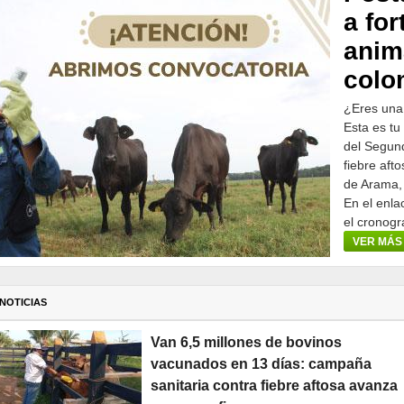
a for
anim
colo
¿Eres una
Esta es tu
del Segund
fiebre aft
de Arama,
En el enla
el cronogr
participar.
VER MÁS
NOTICIAS
Van 6,5 millones de bovinos
vacunados en 13 días: campaña
sanitaria contra fiebre aftosa avanza