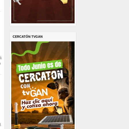
CERCATÓN TVGAN
á
a
l