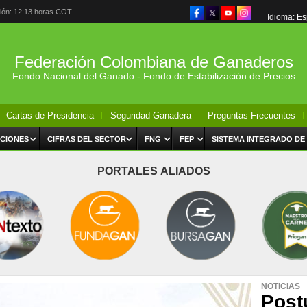
ción: 12:13 horas COT
Idioma: E
Federación Colombiana de Ganaderos
Fondo Nacional del Ganado - Fondo de Estabilización de Precios
Cartas de Presidencia
Seguridad Ganadera
Preguntas Frecuentes
CIONES
CIFRAS DEL SECTOR
FNG
FEP
SISTEMA INTEGRADO DE
PORTALES ALIADOS
NOTICIAS
Post