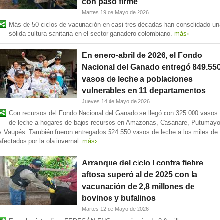
con paso firme
Martes 19 de Mayo de 2026
Más de 50 ciclos de vacunación en casi tres décadas han consolidado un
sólida cultura sanitaria en el sector ganadero colombiano.
más›
En enero-abril de 2026, el Fondo
Nacional del Ganado entregó 849.55
vasos de leche a poblaciones
vulnerables en 11 departamentos
Jueves 14 de Mayo de 2026
Con recursos del Fondo Nacional del Ganado se llegó con 325.000 vasos
de leche a hogares de bajos recursos en Amazonas, Casanare, Putumayo
y Vaupés. También fueron entregados 524.550 vasos de leche a los miles de
afectados por la ola invernal.
más›
Arranque del ciclo I contra fiebre
aftosa superó al de 2025 con la
vacunación de 2,8 millones de
bovinos y bufalinos
Martes 12 de Mayo de 2026