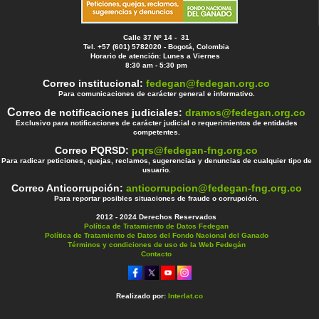
Calle 37 Nº 14 - 31
Tel. +57 (601) 5782020 - Bogotá, Colombia
Horario de atención: Lunes a Viernes
8:30 am - 5:30 pm
Correo institucional:
fedegan@fedegan.org.co
Para comunicaciones de carácter general e informativo.
C
orreo de notificaciones judiciales:
dramos@fedegan.org.co
Exclusivo para notificaciones de carácter judicial o requerimientos de entidades
competentes.
Correo PQRSD:
pqrs@fedegan-fng.org.co
Para radicar peticiones, quejas, reclamos, sugerencias y denuncias de cualquier tipo de
usuario.
Correo Anticorrupción:
anticorrupcion@fedegan-fng.org.co
Para reportar posibles situaciones de fraude o corrupción.
2012 - 2024 Derechos Reservados
Política de Tratamiento de Datos Fedegan
Política de Tratamiento de Datos del Fondo Nacional del Ganado
Términos y condiciones de uso de la Web Fedegán
Contacto
Realizado por:
Interlat.co