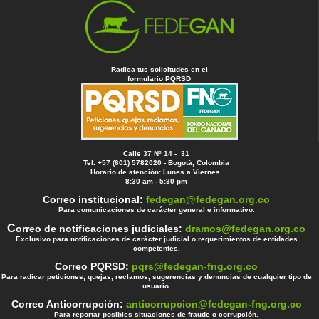
Radica tus solicitudes en el
formulario PQRSD
Calle 37 Nº 14 - 31
Tel. +57 (601) 5782020 - Bogotá, Colombia
Horario de atención: Lunes a Viernes
8:30 am - 5:30 pm
Correo institucional:
fedegan@fedegan.org.co
Para comunicaciones de carácter general e informativo.
C
orreo de notificaciones judiciales:
dramos@fedegan.org.co
Exclusivo para notificaciones de carácter judicial o requerimientos de entidades
competentes.
Correo PQRSD:
pqrs@fedegan-fng.org.co
Para radicar peticiones, quejas, reclamos, sugerencias y denuncias de cualquier tipo de
usuario.
Correo Anticorrupción:
anticorrupcion@fedegan-fng.org.co
Para reportar posibles situaciones de fraude o corrupción.