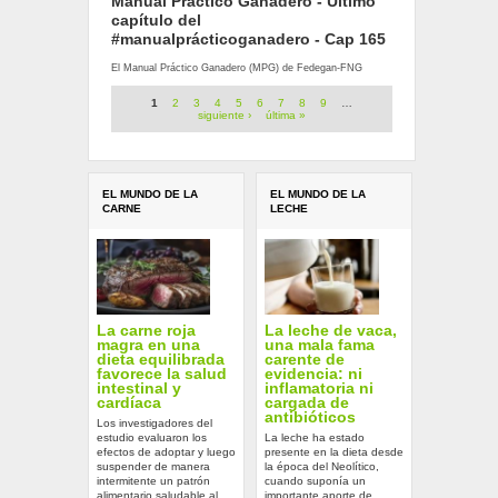
Manual Práctico Ganadero - Último
capítulo del
#manualprácticoganadero - Cap 165
El Manual Práctico Ganadero (MPG) de Fedegan-FNG
Páginas
1
2
3
4
5
6
7
8
9
…
siguiente ›
última »
EL MUNDO DE LA
EL MUNDO DE LA
CARNE
LECHE
La carne roja
La leche de vaca,
magra en una
una mala fama
dieta equilibrada
carente de
favorece la salud
evidencia: ni
intestinal y
inflamatoria ni
cardíaca
cargada de
antibióticos
Los investigadores del
estudio evaluaron los
La leche ha estado
efectos de adoptar y luego
presente en la dieta desde
suspender de manera
la época del Neolítico,
intermitente un patrón
cuando suponía un
alimentario saludable al
importante aporte de