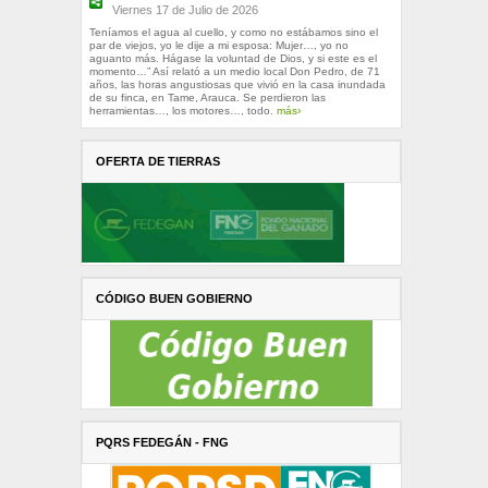
Viernes 17 de Julio de 2026
Teníamos el agua al cuello, y como no estábamos sino el
par de viejos, yo le dije a mi esposa: Mujer…, yo no
aguanto más. Hágase la voluntad de Dios, y si este es el
momento…” Así relató a un medio local Don Pedro, de 71
años, las horas angustiosas que vivió en la casa inundada
de su finca, en Tame, Arauca. Se perdieron las
herramientas…, los motores…, todo.
más›
OFERTA DE TIERRAS
CÓDIGO BUEN GOBIERNO
PQRS FEDEGÁN - FNG