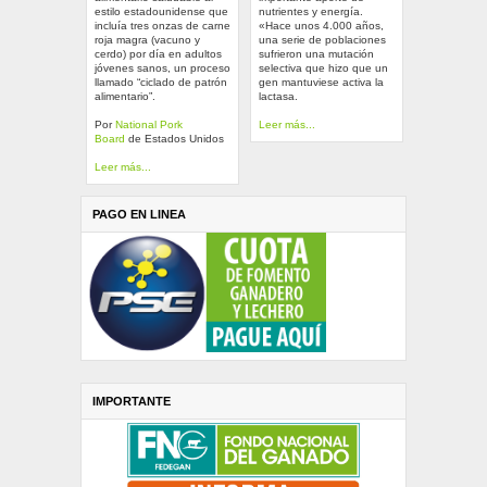
estilo estadounidense que
nutrientes y energía.
incluía tres onzas de carne
«Hace unos 4.000 años,
roja magra (vacuno y
una serie de poblaciones
cerdo) por día en adultos
sufrieron una mutación
jóvenes sanos, un proceso
selectiva que hizo que un
llamado “ciclado de patrón
gen mantuviese activa la
alimentario”.
lactasa.
Por
National Pork
Leer más...
Board
de Estados Unidos
Leer más...
PAGO EN LINEA
IMPORTANTE