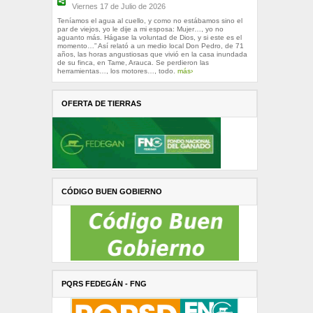
Viernes 17 de Julio de 2026
Teníamos el agua al cuello, y como no estábamos sino el
par de viejos, yo le dije a mi esposa: Mujer…, yo no
aguanto más. Hágase la voluntad de Dios, y si este es el
momento…” Así relató a un medio local Don Pedro, de 71
años, las horas angustiosas que vivió en la casa inundada
de su finca, en Tame, Arauca. Se perdieron las
herramientas…, los motores…, todo.
más›
OFERTA DE TIERRAS
CÓDIGO BUEN GOBIERNO
PQRS FEDEGÁN - FNG