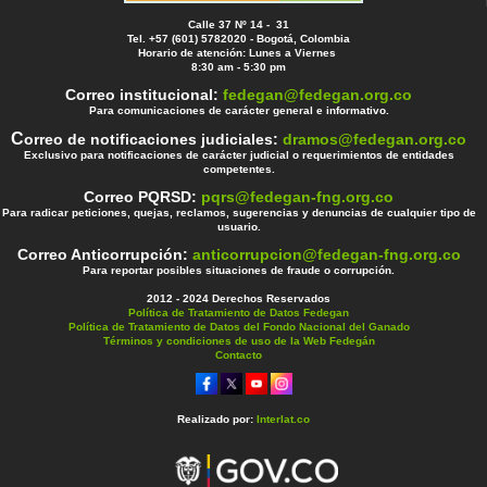
Calle 37 Nº 14 - 31
Tel. +57 (601) 5782020 - Bogotá, Colombia
Horario de atención: Lunes a Viernes
8:30 am - 5:30 pm
Correo institucional:
fedegan@fedegan.org.co
Para comunicaciones de carácter general e informativo.
C
orreo de notificaciones judiciales:
dramos@fedegan.org.co
Exclusivo para notificaciones de carácter judicial o requerimientos de entidades
competentes.
Correo PQRSD:
pqrs@fedegan-fng.org.co
Para radicar peticiones, quejas, reclamos, sugerencias y denuncias de cualquier tipo de
usuario.
Correo Anticorrupción:
anticorrupcion@fedegan-fng.org.co
Para reportar posibles situaciones de fraude o corrupción.
2012 - 2024 Derechos Reservados
Política de Tratamiento de Datos Fedegan
Política de Tratamiento de Datos del Fondo Nacional del Ganado
Términos y condiciones de uso de la Web Fedegán
Contacto
Realizado por:
Interlat.co