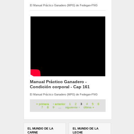
El Manual Práctico Ganadero (MPG) de Fedegan-FNG
Manual Práctico Ganadero -
Condición corporal - Cap 161
El Manual Práctico Ganadero (MPG) de Fedegan-FNG
Páginas
« primera
‹ anterior
1
2
3
4
5
6
7
8
9
…
siguiente ›
última »
EL MUNDO DE LA
EL MUNDO DE LA
CARNE
LECHE