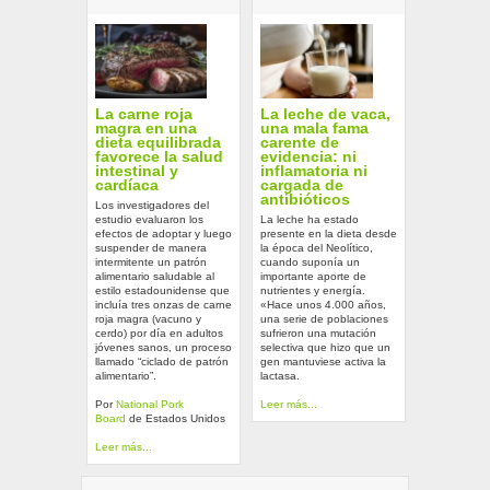
La carne roja
La leche de vaca,
magra en una
una mala fama
dieta equilibrada
carente de
favorece la salud
evidencia: ni
intestinal y
inflamatoria ni
cardíaca
cargada de
antibióticos
Los investigadores del
estudio evaluaron los
La leche ha estado
efectos de adoptar y luego
presente en la dieta desde
suspender de manera
la época del Neolítico,
intermitente un patrón
cuando suponía un
alimentario saludable al
importante aporte de
estilo estadounidense que
nutrientes y energía.
incluía tres onzas de carne
«Hace unos 4.000 años,
roja magra (vacuno y
una serie de poblaciones
cerdo) por día en adultos
sufrieron una mutación
jóvenes sanos, un proceso
selectiva que hizo que un
llamado “ciclado de patrón
gen mantuviese activa la
alimentario”.
lactasa.
Por
National Pork
Leer más...
Board
de Estados Unidos
Leer más...