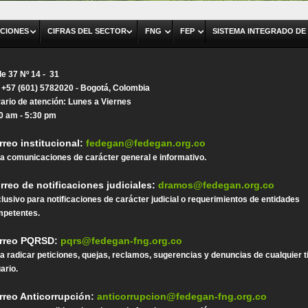
CIONES
CIFRAS DEL SECTOR
FNG
FEP
SISTEMA INTEGRADO DE
le 37 Nº 14 - 31
. +57 (601) 5782020 - Bogotá, Colombia
ario de atención: Lunes a Viernes
0 am - 5:30 pm
rreo institucional:
fedegan@fedegan.org.co
a comunicaciones de carácter general e informativo.
rreo de notificaciones judiciales:
dramos@fedegan.org.co
lusivo para notificaciones de carácter judicial o requerimientos de entidades
petentes.
rreo PQRSD:
pqrs@fedegan-fng.org.co
a radicar peticiones, quejas, reclamos, sugerencias y denuncias de cualquier t
ario.
rreo Anticorrupción:
anticorrupcion@fedegan-fng.org.co