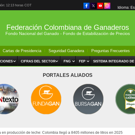
ción: 12:13 horas COT
Idioma: E
Federación Colombiana de Ganaderos
Fondo Nacional del Ganado - Fondo de Estabilización de Precios
Cartas de Presidencia
Seguridad Ganadera
Preguntas Frecuentes
CIONES
CIFRAS DEL SECTOR
FNG
FEP
SISTEMA INTEGRADO DE
PORTALES ALIADOS
ta en producción de leche: Colombia llegó a 8405 millones de litros en 2025