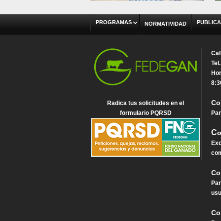
PROGRAMAS
PUBLICA
NORMATIVIDAD
Cal
Tel
Hor
8:3
Co
Radica tus solicitudes en el
formulario PQRSD
Par
C
o
Exc
com
Co
Par
usu
Co