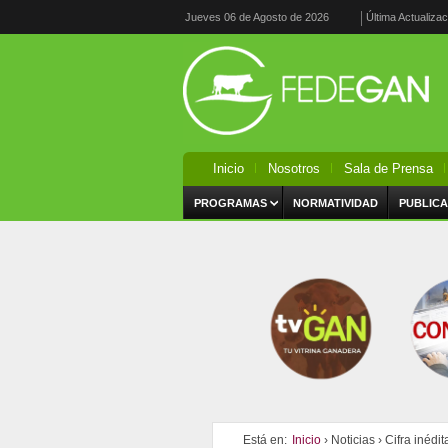
Jueves 06 de Agosto de 2026
Última Actualiza
Inicio
Nosotros
Sala de Prensa
PROGRAMAS
NORMATIVIDAD
PUBLICA
Está en:
Inicio
›
Noticias
›
Cifra inédi