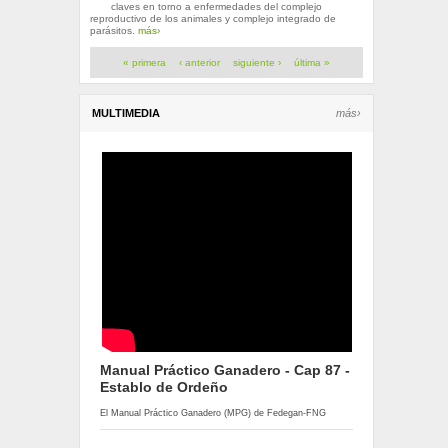
claves en torno a enfermedades del complejo
reproductivo de los animales y complejo integrado de
parásitos.
más›
Páginas
« primera
‹ anterior
siguiente ›
última »
MULTIMEDIA
más›
Manual Práctico Ganadero - Cap 87 -
Establo de Ordeño
El Manual Práctico Ganadero (MPG) de Fedegan-FNG