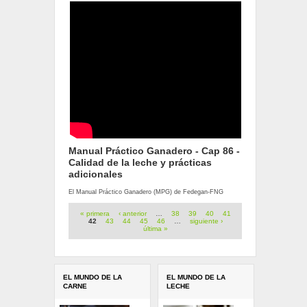
Manual Práctico Ganadero - Cap 86 -
Calidad de la leche y prácticas
adicionales
El Manual Práctico Ganadero (MPG) de Fedegan-FNG
Páginas
« primera
‹ anterior
…
38
39
40
41
42
43
44
45
46
…
siguiente ›
última »
EL MUNDO DE LA
EL MUNDO DE LA
CARNE
LECHE