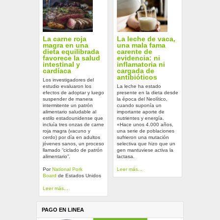
La carne roja
La leche de vaca,
magra en una
una mala fama
dieta equilibrada
carente de
favorece la salud
evidencia: ni
intestinal y
inflamatoria ni
cardíaca
cargada de
antibióticos
Los investigadores del
estudio evaluaron los
La leche ha estado
efectos de adoptar y luego
presente en la dieta desde
suspender de manera
la época del Neolítico,
intermitente un patrón
cuando suponía un
alimentario saludable al
importante aporte de
estilo estadounidense que
nutrientes y energía.
incluía tres onzas de carne
«Hace unos 4.000 años,
roja magra (vacuno y
una serie de poblaciones
cerdo) por día en adultos
sufrieron una mutación
jóvenes sanos, un proceso
selectiva que hizo que un
llamado “ciclado de patrón
gen mantuviese activa la
alimentario”.
lactasa.
Por
National Pork
Leer más...
Board
de Estados Unidos
Leer más...
PAGO EN LINEA