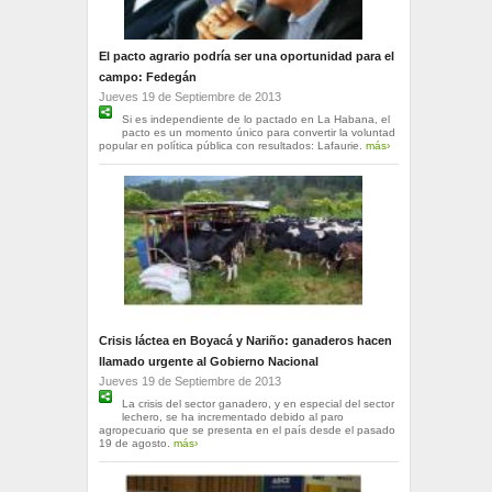
El pacto agrario podría ser una oportunidad para el
campo: Fedegán
Jueves 19 de Septiembre de 2013
Si es independiente de lo pactado en La Habana, el
pacto es un momento único para convertir la voluntad
popular en política pública con resultados: Lafaurie.
más›
Crisis láctea en Boyacá y Nariño: ganaderos hacen
llamado urgente al Gobierno Nacional
Jueves 19 de Septiembre de 2013
La crisis del sector ganadero, y en especial del sector
lechero, se ha incrementado debido al paro
agropecuario que se presenta en el país desde el pasado
19 de agosto.
más›