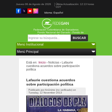
Jueves 06 de Agosto de 2026
Última Actualización: 12:13 horas
COT
Idioma: Español
Federación Colombiana de Ganaderos
Fondo Nacional del Ganado - Fondo de
Estabilización de Precios
Formulario de búsqueda
Buscar
Está en:
Inicio
›
Noticias
›
Lafaurie
cuestiona acuerdos sobre participación
política
Lafaurie cuestiona acuerdos
sobre participación política
Publicado por
Anónimo (no verificado)
on
Tuesday, 12 November 2013