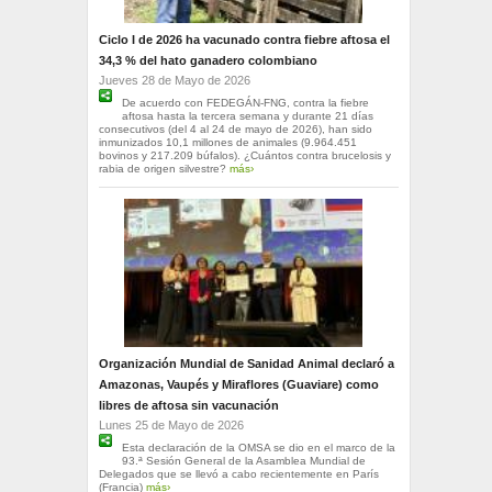
Ciclo I de 2026 ha vacunado contra fiebre aftosa el
34,3 % del hato ganadero colombiano
Jueves 28 de Mayo de 2026
De acuerdo con FEDEGÁN-FNG, contra la fiebre
aftosa hasta la tercera semana y durante 21 días
consecutivos (del 4 al 24 de mayo de 2026), han sido
inmunizados 10,1 millones de animales (9.964.451
bovinos y 217.209 búfalos). ¿Cuántos contra brucelosis y
rabia de origen silvestre?
más›
Organización Mundial de Sanidad Animal declaró a
Amazonas, Vaupés y Miraflores (Guaviare) como
libres de aftosa sin vacunación
Lunes 25 de Mayo de 2026
Esta declaración de la OMSA se dio en el marco de la
93.ª Sesión General de la Asamblea Mundial de
Delegados que se llevó a cabo recientemente en París
(Francia)
más›