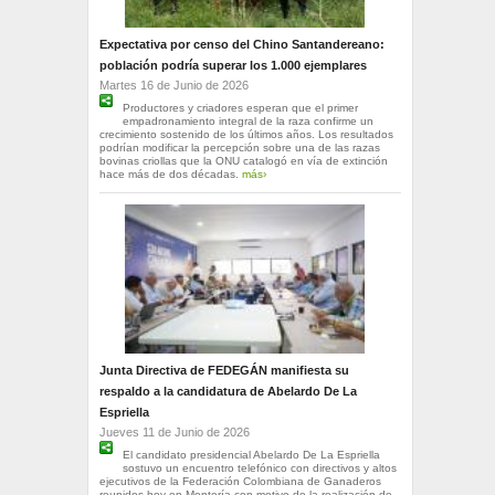
Expectativa por censo del Chino Santandereano:
población podría superar los 1.000 ejemplares
Martes 16 de Junio de 2026
Productores y criadores esperan que el primer
empadronamiento integral de la raza confirme un
crecimiento sostenido de los últimos años. Los resultados
podrían modificar la percepción sobre una de las razas
bovinas criollas que la ONU catalogó en vía de extinción
hace más de dos décadas.
más›
Junta Directiva de FEDEGÁN manifiesta su
respaldo a la candidatura de Abelardo De La
Espriella
Jueves 11 de Junio de 2026
El candidato presidencial Abelardo De La Espriella
sostuvo un encuentro telefónico con directivos y altos
ejecutivos de la Federación Colombiana de Ganaderos
reunidos hoy en Montería con motivo de la realización de