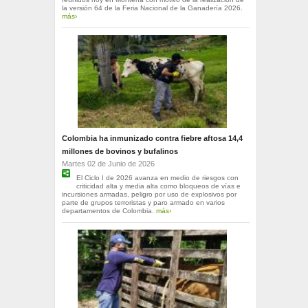
la versión 64 de la Feria Nacional de la Ganadería 2026.
más›
Colombia ha inmunizado contra fiebre aftosa 14,4
millones de bovinos y bufalinos
Martes 02 de Junio de 2026
El Ciclo I de 2026 avanza en medio de riesgos con
criticidad alta y media alta como bloqueos de vías e
incursiones armadas, peligro por uso de explosivos por
parte de grupos terroristas y paro armado en varios
departamentos de Colombia.
más›