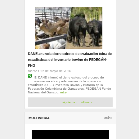
DANE anuncia cierre exitoso de evaluación ética de
estadísticas del inventario bovino de FEDEGÁN-
FNG
Viernes 22 de Mayo de 2026
El DANE informó el cierre exitoso del proceso de
evaluación ética y adecuación de la operación
estadística (O. E.) Inventario Bovino y Bufalino de la
Federación Colombiana de Ganaderos, FEDEGÁN-Fondo
Nacional del Ganado.
más›
Páginas
…
…
siguiente ›
última »
MULTIMEDIA
más›