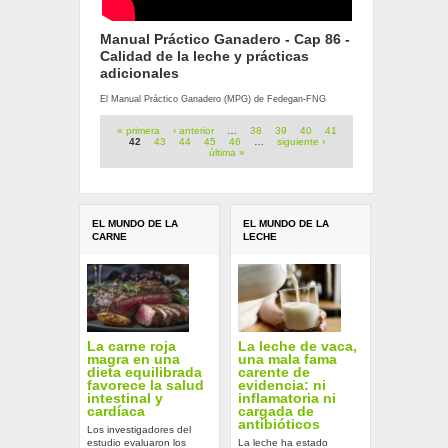
Manual Práctico Ganadero - Cap 86 -
Calidad de la leche y prácticas
adicionales
El Manual Práctico Ganadero (MPG) de Fedegan-FNG
Páginas
« primera
‹ anterior
…
38
39
40
41
42
43
44
45
46
…
siguiente ›
última »
EL MUNDO DE LA
EL MUNDO DE LA
CARNE
LECHE
La carne roja
La leche de vaca,
magra en una
una mala fama
dieta equilibrada
carente de
favorece la salud
evidencia: ni
intestinal y
inflamatoria ni
cardíaca
cargada de
antibióticos
Los investigadores del
estudio evaluaron los
La leche ha estado