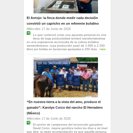
El Antojo: la finca donde medir cada decisión
convirtió un capricho en un referente bufalino
Miércoles 17 de Junio de 2026
Lo que comenzó como una apuesta personal en una
tierra de baja productividad terminó transformándose
en una experiencia reconocida de la cultura bufalina
santandereana, cuya producción pasó de 1.000 a 2.200
litros por búfala en lactancias ajustadas a 250 días.
más›
“En nuestra tierra a la vista del amo, produce el
ganado”: Karolyn Corzo del rancho El Herradero
(México)
Miércoles 17 de Junio de 2026
El rancho de campeones del reconocido ganadero
David Corzo, mejora genética todos los días a tal nivel
que dice: la mejor recomendación es que aquella persona