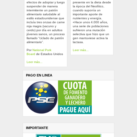
efectos de adoptar y luego
presente en la dieta desde
suspender de manera
la época del Neolítico,
intermitente un patrón
cuando suponía un
alimentario saludable al
importante aporte de
estilo estadounidense que
nutrientes y energía.
incluía tres onzas de carne
«Hace unos 4.000 años,
roja magra (vacuno y
una serie de poblaciones
cerdo) por día en adultos
sufrieron una mutación
jóvenes sanos, un proceso
selectiva que hizo que un
llamado “ciclado de patrón
gen mantuviese activa la
alimentario”.
lactasa.
Por
National Pork
Leer más...
Board
de Estados Unidos
Leer más...
PAGO EN LINEA
IMPORTANTE