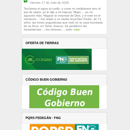
Viernes 17 de Julio de 2026
Teníamos el agua al cuello, y como no estábamos sino el
par de viejos, yo le dije a mi esposa: Mujer…, yo no
aguanto más. Hágase la voluntad de Dios, y si este es el
momento…” Así relató a un medio local Don Pedro, de 71
años, las horas angustiosas que vivió en la casa inundada
de su finca, en Tame, Arauca. Se perdieron las
herramientas…, los motores…, todo.
más›
OFERTA DE TIERRAS
CÓDIGO BUEN GOBIERNO
PQRS FEDEGÁN - FNG