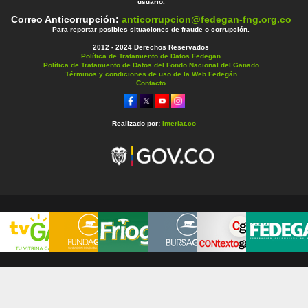
usuario.
Correo Anticorrupción:
anticorrupcion@fedegan-fng.org.co
Para reportar posibles situaciones de fraude o corrupción.
2012 - 2024 Derechos Reservados
Política de Tratamiento de Datos Fedegan
Política de Tratamiento de Datos del Fondo Nacional del Ganado
Términos y condiciones de uso de la Web Fedegán
Contacto
Realizado por:
Interlat.co