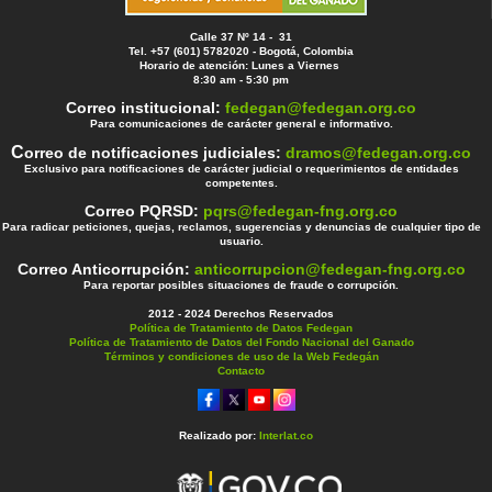
Calle 37 Nº 14 - 31
Tel. +57 (601) 5782020 - Bogotá, Colombia
Horario de atención: Lunes a Viernes
8:30 am - 5:30 pm
Correo institucional:
fedegan@fedegan.org.co
Para comunicaciones de carácter general e informativo.
C
orreo de notificaciones judiciales:
dramos@fedegan.org.co
Exclusivo para notificaciones de carácter judicial o requerimientos de entidades
competentes.
Correo PQRSD:
pqrs@fedegan-fng.org.co
Para radicar peticiones, quejas, reclamos, sugerencias y denuncias de cualquier tipo de
usuario.
Correo Anticorrupción:
anticorrupcion@fedegan-fng.org.co
Para reportar posibles situaciones de fraude o corrupción.
2012 - 2024 Derechos Reservados
Política de Tratamiento de Datos Fedegan
Política de Tratamiento de Datos del Fondo Nacional del Ganado
Términos y condiciones de uso de la Web Fedegán
Contacto
Realizado por:
Interlat.co