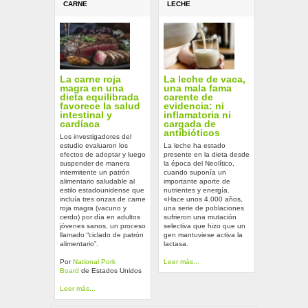
CARNE
LECHE
La carne roja
La leche de vaca,
magra en una
una mala fama
dieta equilibrada
carente de
favorece la salud
evidencia: ni
intestinal y
inflamatoria ni
cardíaca
cargada de
antibióticos
Los investigadores del
estudio evaluaron los
La leche ha estado
efectos de adoptar y luego
presente en la dieta desde
suspender de manera
la época del Neolítico,
intermitente un patrón
cuando suponía un
alimentario saludable al
importante aporte de
estilo estadounidense que
nutrientes y energía.
incluía tres onzas de carne
«Hace unos 4.000 años,
roja magra (vacuno y
una serie de poblaciones
cerdo) por día en adultos
sufrieron una mutación
jóvenes sanos, un proceso
selectiva que hizo que un
llamado “ciclado de patrón
gen mantuviese activa la
alimentario”.
lactasa.
Por
National Pork
Leer más...
Board
de Estados Unidos
Leer más...