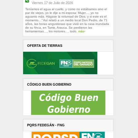
Viernes 17 de Julio de 2026
Teníamos el agua al cuello, y como no estábamos sino el
par de viejos, yo le dije a mi esposa: Mujer…, yo no
aguanto más. Hágase la voluntad de Dios, y si este es el
momento…” Así relató a un medio local Don Pedro, de 71
años, las horas angustiosas que vivió en la casa inundada
de su finca, en Tame, Arauca. Se perdieron las
herramientas…, los motores…, todo.
más›
OFERTA DE TIERRAS
CÓDIGO BUEN GOBIERNO
PQRS FEDEGÁN - FNG