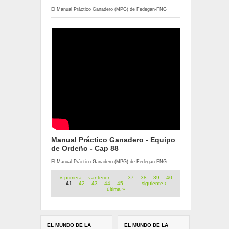
El Manual Práctico Ganadero (MPG) de Fedegan-FNG
Manual Práctico Ganadero - Equipo
de Ordeño - Cap 88
El Manual Práctico Ganadero (MPG) de Fedegan-FNG
Páginas
« primera
‹ anterior
…
37
38
39
40
41
42
43
44
45
…
siguiente ›
última »
EL MUNDO DE LA
EL MUNDO DE LA