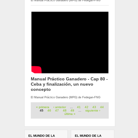
El Manual Práctico Ganadero (MPG) de Fedegan-FNG
Manual Práctico Ganadero - Cap 80 -
Ceba y finalización, un nuevo
concepto
El Manual Práctico Ganadero (MPG) de Fedegan-FNG
Páginas
« primera
‹ anterior
…
41
42
43
44
45
46
47
48
49
…
siguiente ›
última »
EL MUNDO DE LA
EL MUNDO DE LA