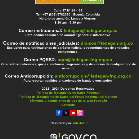
Calle 37 Nº 14 - 31
Tel. +57 (601) 5782020 - Bogotá, Colombia
Horario de atención: Lunes a Viernes
8:30 am - 5:30 pm
Correo institucional:
fedegan@fedegan.org.co
Para comunicaciones de carácter general e informativo.
C
orreo de notificaciones judiciales:
dramos@fedegan.org.co
Exclusivo para notificaciones de carácter judicial o requerimientos de entidades
competentes.
Correo PQRSD:
pqrs@fedegan-fng.org.co
Para radicar peticiones, quejas, reclamos, sugerencias y denuncias de cualquier tipo de
usuario.
Correo Anticorrupción:
anticorrupcion@fedegan-fng.org.co
Para reportar posibles situaciones de fraude o corrupción.
2012 - 2024 Derechos Reservados
Política de Tratamiento de Datos Fedegan
Política de Tratamiento de Datos del Fondo Nacional del Ganado
Términos y condiciones de uso de la Web Fedegán
Contacto
Realizado por:
Interlat.co