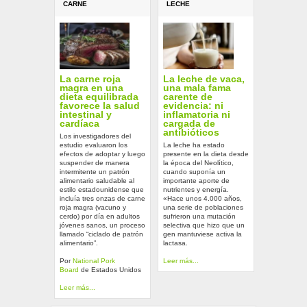
CARNE
LECHE
La carne roja
La leche de vaca,
magra en una
una mala fama
dieta equilibrada
carente de
favorece la salud
evidencia: ni
intestinal y
inflamatoria ni
cardíaca
cargada de
antibióticos
Los investigadores del
estudio evaluaron los
La leche ha estado
efectos de adoptar y luego
presente en la dieta desde
suspender de manera
la época del Neolítico,
intermitente un patrón
cuando suponía un
alimentario saludable al
importante aporte de
estilo estadounidense que
nutrientes y energía.
incluía tres onzas de carne
«Hace unos 4.000 años,
roja magra (vacuno y
una serie de poblaciones
cerdo) por día en adultos
sufrieron una mutación
jóvenes sanos, un proceso
selectiva que hizo que un
llamado “ciclado de patrón
gen mantuviese activa la
alimentario”.
lactasa.
Por
National Pork
Leer más...
Board
de Estados Unidos
Leer más...