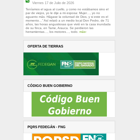
Viernes 17 de Julio de 2026
Teníamos el agua al cuello, y como no estábamos sino el
par de viejos, yo le dije a mi esposa: Mujer…, yo no
aguanto más. Hágase la voluntad de Dios, y si este es el
momento…” Así relató a un medio local Don Pedro, de 71
años, las horas angustiosas que vivió en la casa inundada
de su finca, en Tame, Arauca. Se perdieron las
herramientas…, los motores…, todo.
más›
OFERTA DE TIERRAS
CÓDIGO BUEN GOBIERNO
PQRS FEDEGÁN - FNG