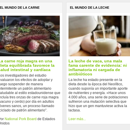
EL MUNDO DE LA CARNE
EL MUNDO DE LA LECHE
La carne roja magra en una
La leche de vaca, una mala
dieta equilibrada favorece la
fama carente de evidencia: ni
salud intestinal y cardíaca
inflamatoria ni cargada de
antibióticos
os investigadores del estudio
valuaron los efectos de adoptar y
La leche ha estado presente en la
uego suspender de manera
dieta desde la época del Neolítico,
ntermitente un patrón alimentario
cuando suponía un importante aporte
aludable al estilo estadounidense que
de nutrientes y energía. «Hace unos
ncluía tres onzas de carne roja magra
4.000 años, una serie de poblaciones
vacuno y cerdo) por día en adultos
sufrieron una mutación selectiva que
óvenes sanos, un proceso llamado
hizo que un gen mantuviese activa la
ciclado de patrón alimentario”.
lactasa.
Por
National Pork Board
de Estados
Leer más...
Unidos