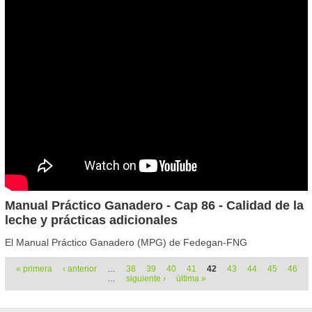
Manual Práctico Ganadero - Cap 86 - Calidad de la
leche y prácticas adicionales
El Manual Práctico Ganadero (MPG) de Fedegan-FNG
Páginas
« primera
‹ anterior
…
38
39
40
41
42
43
44
45
46
…
siguiente ›
última »