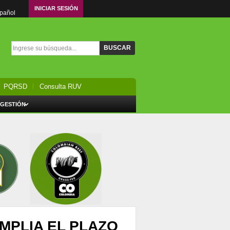
INICIAR SESIÓN
spañol
Formulario de búsqueda
Buscar
PQRSD
Consulta RUV
 GESTIÓN
MPLIA EL PLAZO