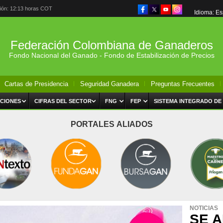
ción: 12:13 horas COT
Idioma: E
Federación Colombiana de Ganaderos
Fondo Nacional del Ganado - Fondo de Estabilización de Precios
Cartas de Presidencia
Seguridad Ganadera
Preguntas Frecuentes
CIONES
CIFRAS DEL SECTOR
FNG
FEP
SISTEMA INTEGRADO DE
PORTALES ALIADOS
NOTICIAS
SE A