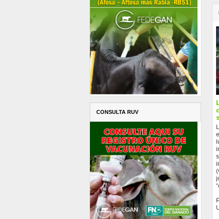
CONSULTA RUV
L
e
l
i
s
i
(
j
“