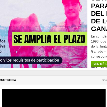
PAR
DEL
DE 
GAN
En cumplim
1993, que
de la Junt
Ganado – 
correspond
represent
VER MÁS
quien es n
Agricultur
ternas pre
MULTIMEDIA
más
Agropecua