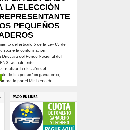
A LA ELECCIÓN
 REPRESENTANTE
LOS PEQUEÑOS
ADEROS
iento del artículo 5 de la Ley 89 de
 dispone la conformación
a Directiva del Fondo Nacional del
FNG, actualmente
e realizar la elección del
ante de los pequeños ganaderos,
ombrado por el Ministerio de
a y Desarrollo Rural - MADR de
sentadas por las Asociaciones Agrarias
PAGO EN LINEA
›
rias